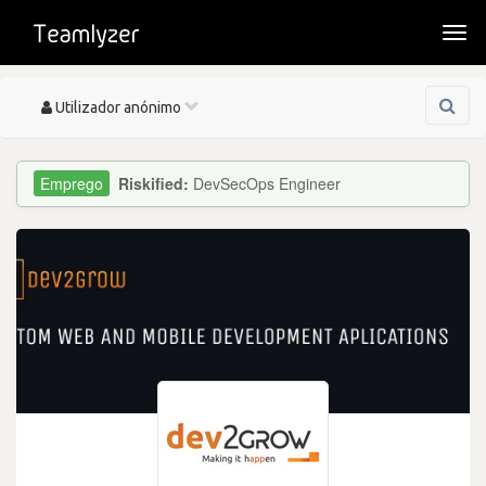
Togg
navi
Toggle
Utilizador anónimo
navigation
Riskified:
DevSecOps Engineer