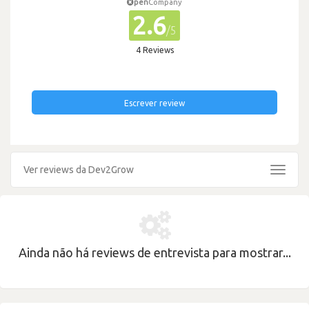
pen
Company
2.6
/5
4 Reviews
Escrever review
Ver reviews da Dev2Grow
Toggle
navigat
Ainda não há reviews de entrevista para mostrar...