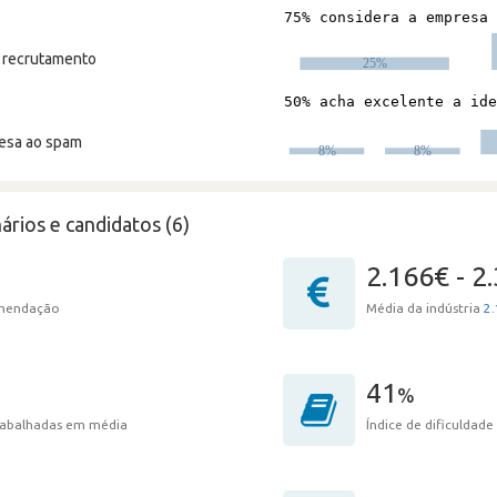
m recrutamento
resa ao spam
ários e candidatos (6)
2.166€ - 2
omendação
Média da indústria
2.
41
%
trabalhadas em média
Índice de dificuldade