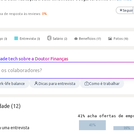
★
Seguir
xa de resposta às reviews:
0
%
go
Entrevista
Salário
Benefícios
Fotos
(3)
(3)
(2)
(17)
(10)
ade tech sobre a Doutor Finanças
e
r
o
d
a
r
o
b
a
l
o
c
o
s
k-life balance
Dicas para entrevista
Como é trabalhar
dade (12)
a uma entrevista