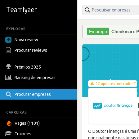
EXPLORAR
Checkmarx P
Nova review
Procurar reviews
Prémios 2025
Ranking de empresas
22 updates mercado IT
Procurar empresas
CARREIRAS
Vagas (1101)
O Doutor Finanças é uma f
Trainees
principalmente nas áreas 