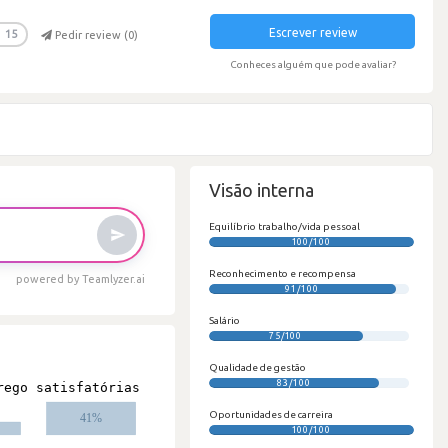
Escrever review
15
Pedir review (
0
)
Conheces alguém que pode avaliar?
Visão interna
Equilíbrio trabalho/vida pessoal
100/100
Reconhecimento e recompensa
powered by Teamlyzer.ai
91/100
Salário
75/100
Qualidade de gestão
83/100
Oportunidades de carreira
100/100