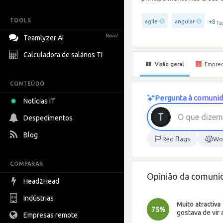
TOOLS
+8
agile
angular
Ta
Novo!
Teamlyzer AI
Calculadora de salários TI
Visão geral
Empre
CONTEÚDO
Pergunta à comunid
Notícias IT
O
q
u
e
d
i
z
e
m
Despedimentos
Blog
Red flags
Wor
COMPARAR
Opinião da comuni
Head2Head
Indústrias
Muito atractiva
75%
gostava de vir 
Empresas remote