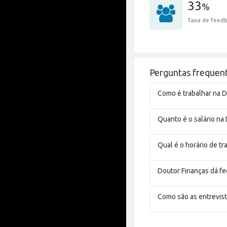
33
%
Taxa de feedb
Perguntas frequent
Como é trabalhar na D
Quanto é o salário na
Qual é o horário de t
Doutor Finanças dá f
Como são as entrevist