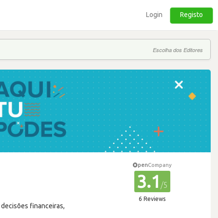
Login
Registo
Escolha dos Editores
pen
Company
3.1
/5
6 Reviews
decisões financeiras,