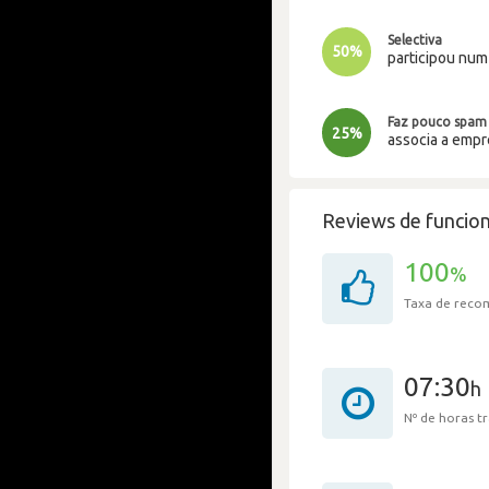
Selectiva
50%
participou nu
Faz pouco spam
25%
associa a emp
Reviews de funcion
100
%
Taxa de rec
07:30
h
Nº de horas 