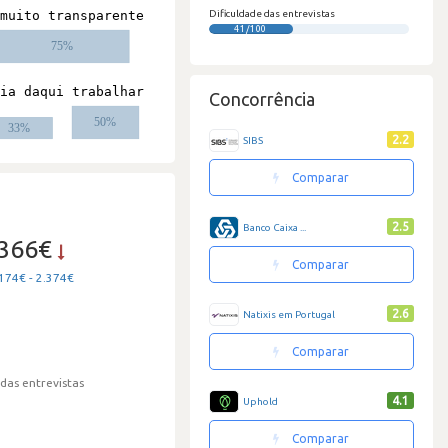
Dificuldade das entrevistas
41/100
Concorrência
2.2
SIBS
Comparar
2.5
Banco Caixa ...
.366€
Comparar
174€ - 2.374€
2.6
Natixis em Portugal
Comparar
 das entrevistas
4.1
Uphold
Comparar