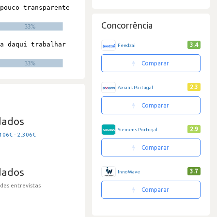
Concorrência
3.4
Feedzai
Comparar
2.3
Axians Portugal
Comparar
dados
2.9
Siemens Portugal
106€ - 2.306€
Comparar
dados
3.7
InnoWave
 das entrevistas
Comparar