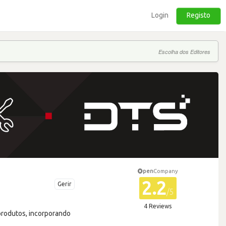
Login
Registo
Escolha dos Editores
pen
Company
2.2
Gerir
/5
4 Reviews
produtos, incorporando