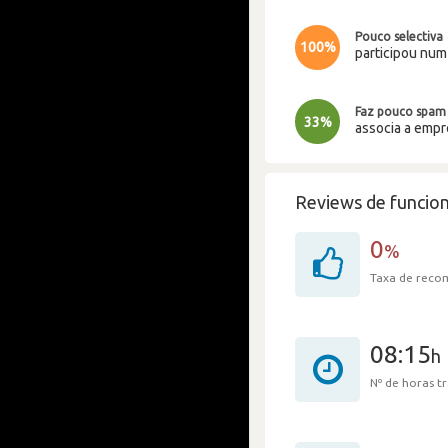
Pouco selectiva
100%
participou nu
Faz pouco spam
33%
associa a emp
Reviews de funcion
0
%
Taxa de rec
08:15
h
Nº de horas 