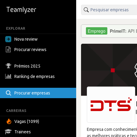
EXPLORAR
PrimeIT:
API 
Nova review
Procurar reviews
Prémios 2025
Ranking de empresas
Procurar empresas
CARREIRAS
Vagas (1099)
Empresa com conhecimentos
Trainees
as melhores práticas e te