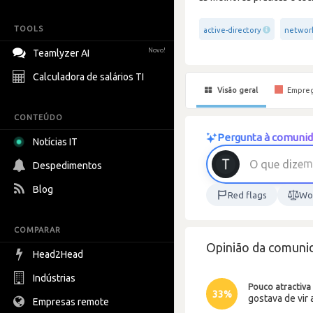
TOOLS
active-directory
networ
Novo!
Teamlyzer AI
Calculadora de salários TI
Visão geral
Empre
CONTEÚDO
Pergunta à comunid
Notícias IT
m
o
C
Despedimentos
Blog
Red flags
Wor
COMPARAR
Opinião da comunid
Head2Head
Indústrias
Pouco atractiva
33%
gostava de vir 
Empresas remote