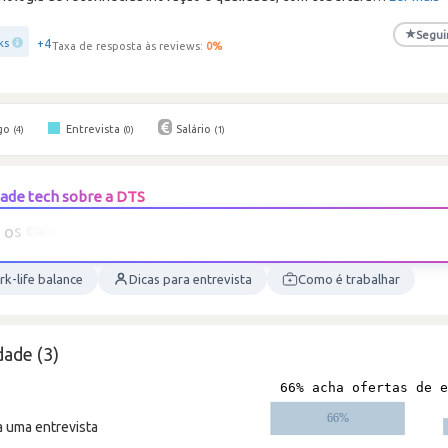
★
Segui
+4
ks
Taxa de resposta às reviews:
0
%
go
Entrevista
Salário
(4)
(0)
(1)
ade tech sobre a DTS
k-life balance
Dicas para entrevista
Como é trabalhar
ade (3)
a uma entrevista