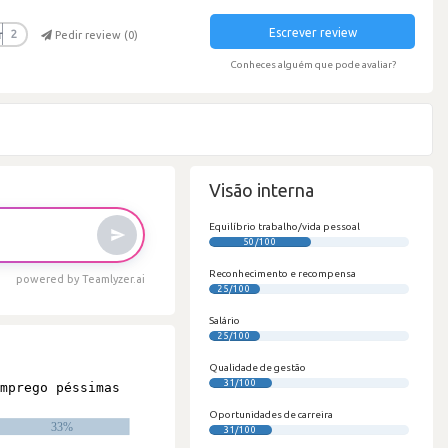
Escrever review
r
2
Pedir review (
0
)
Conheces alguém que pode avaliar?
Visão interna
Equilíbrio trabalho/vida pessoal
50/100
Reconhecimento e recompensa
powered by Teamlyzer.ai
25/100
Salário
25/100
Qualidade de gestão
31/100
Oportunidades de carreira
31/100