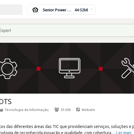
Senior Power Systems Engineer
44-52k€
Expert
DTS
Tecnologia da Informação
·
51-200
·
Website
 das diferentes áreas das TIC que providenciam serviços, soluções e 
cnologia de reconhecida inovação e qualidade, com cobertura
…
Ler mais