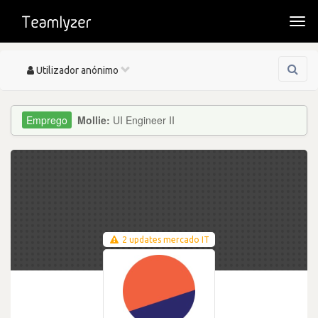
Togg
navi
Toggle
Utilizador anónimo
navigation
Mollie:
UI Engineer II
2 updates mercado IT