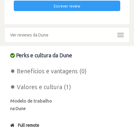
Escrever review
Ver reviews da Dune
Toggle
navigat
Perks e cultura da Dune
✸ Benefícios e vantagens (0)
✸ Valores e cultura (1)
Modelo de trabalho
na Dune
Full remote