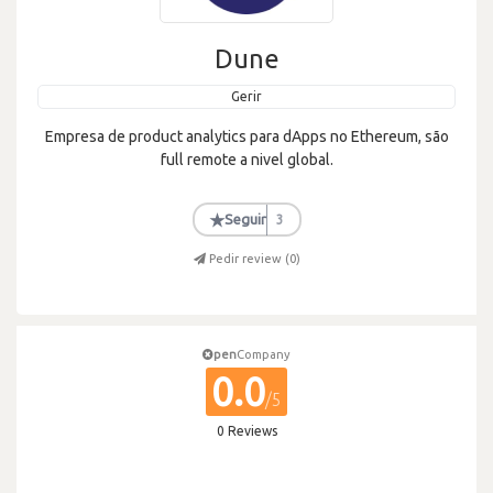
Dune
Gerir
Empresa de product analytics para dApps no Ethereum, são
full remote a nivel global.
★
Seguir
3
Pedir review (
0
)
pen
Company
0.0
/5
0 Reviews