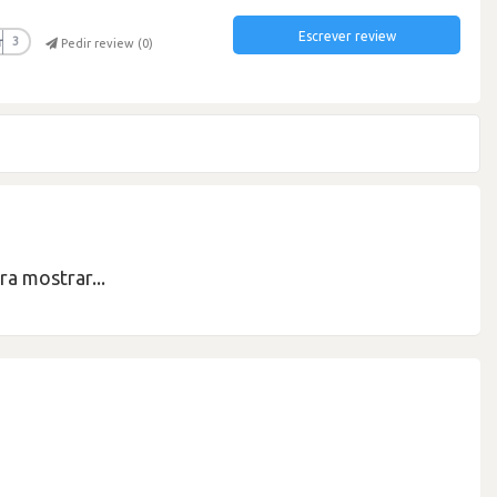
Escrever review
r
3
Pedir review (
0
)
a mostrar...