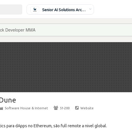
Senior AI Solutions Architect
ack Developer MMA
Dune
Software House & Internet
·
51-200
·
Website
cs para dApps no Ethereum, são full remote a nivel global.