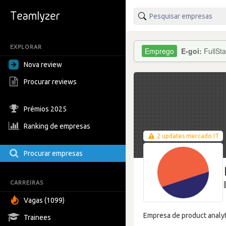
EXPLORAR
E-goi:
FullSt
Nova review
Procurar reviews
Prémios 2025
Ranking de empresas
2 updates mercado IT
Procurar empresas
CARREIRAS
Vagas (1099)
Empresa de product analyti
Trainees