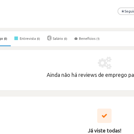
★
Segui
go
Entrevista
Salário
Benefícios
(0)
(0)
(0)
(1)
Ainda não há reviews de emprego par
Já viste todas!