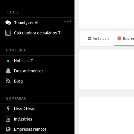
TOOLS
Novo!
Teamlyzer AI
Calculadora de salários TI
Visão geral
Empre
CONTEÚDO
Notícias IT
Despedimentos
Blog
COMPARAR
Head2Head
Indústrias
Empresas remote