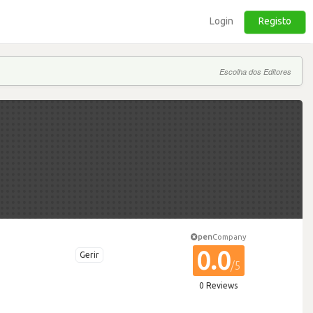
Login
Registo
Escolha dos Editores
pen
Company
0.0
Gerir
/5
0 Reviews