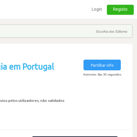
Login
Registo
Escolha dos Editores
ia em Portugal
Partilhar info
Anónimo. São 30 segundos
os pelos utilizadores, não validados