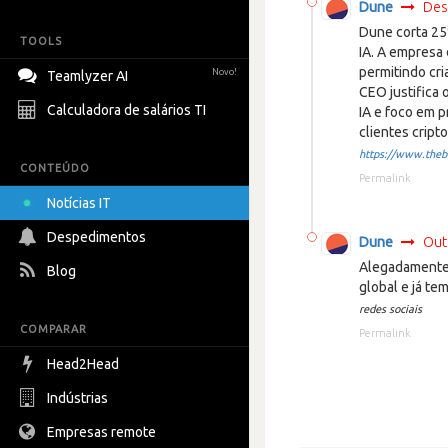
Dune
Des
Dune corta 25%
TOOLS
IA. A empresa
permitindo cr
Novo!
Teamlyzer AI
CEO justifica
Calculadora de salários TI
IA e foco em p
clientes crip
https://www.thebl
CONTEÚDO
Permalink
Notícias IT
Despedimentos
Dune
Out
Alegadamente 
Blog
global e já t
redes sociais
COMPARAR
Permalink
Head2Head
Indústrias
Empresas remote