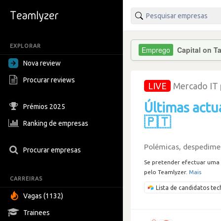
EXPLORAR
Capital on T
Nova review
Procurar reviews
LIVE
Mercado IT
Últimas actu
Prémios 2025
🇵🇹
Ranking de empresas
Polémicas, despedimen
Procurar empresas
Se pretender efectuar uma 
pelo Teamlyzer.
Mais
CARREIRAS
Lista de candidatos t
Vagas (1132)
Trainees