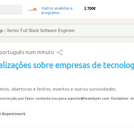
Outros analistas e
2.700€
programa...
ap :
Senior Full Stack Software Engineer
 português num minuto
alizações sobre empresas de tecnolog
tos, aberturas e fechos, eventos e outras curiosidades.
correcção por favor contacte-nos para suporte@teamlyzer.com. Disclaimer: envi
ech #opentowork