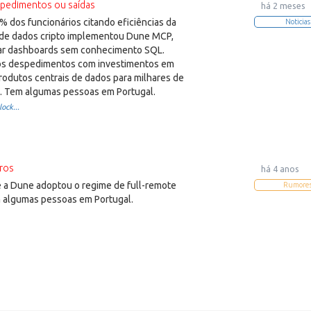
pedimentos ou saídas
há 2 meses
 dos funcionários citando eficiências da
Noticias
 de dados cripto implementou Dune MCP,
iar dashboards sem conhecimento SQL.
 os despedimentos com investimentos em
rodutos centrais de dados para milhares de
to. Tem algumas pessoas em Portugal.
ock...
ros
há 4 anos
a Dune adoptou o regime de full-remote
Rumore
em algumas pessoas em Portugal.