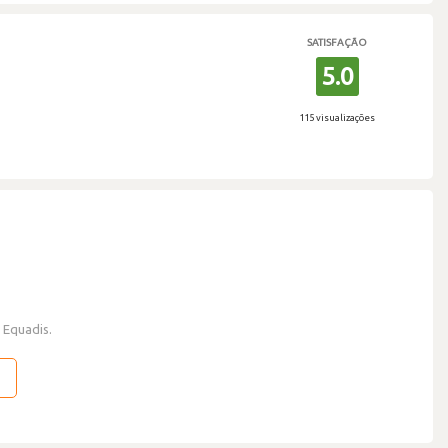
SATISFAÇÃO
5.0
115 visualizações
 Equadis.