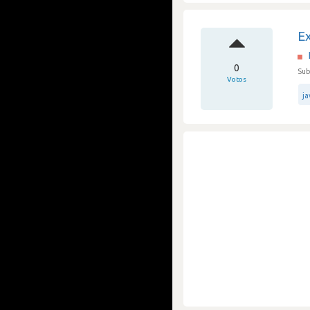
Ex
0
Sub
Votos
ja