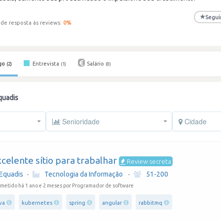
★
Segui
 de resposta às reviews:
0
%
go
Entrevista
Salário
(2)
(1)
(0)
quadis
Senioridade
Cidade
celente sítio para trabalhar
Review secreta
Equadis
·
Tecnologia da Informação
·
51-200
metido há 1 ano e 2 meses
por Programador de software
va
kubernetes
spring
angular
rabbitmq