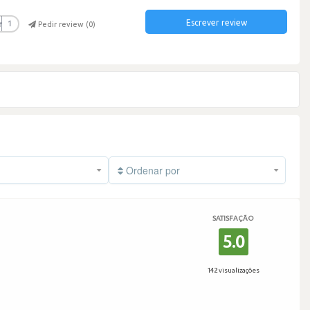
Escrever review
r
1
Pedir review (
0
)
Ordenar por
SATISFAÇÃO
5.0
142 visualizações