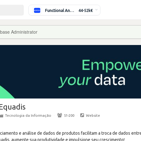
Functional Analyst (Banking)
44-52k€
base Administrator
Equadis
Tecnologia da Informação
·
51-200
·
Website
iamento e análise de dados de produtos facilitam a troca de dados entre
adis, aumente sua produtividade e impulsione seu crescimento!