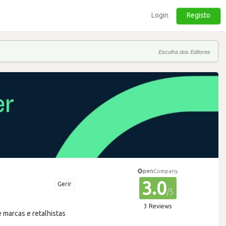
Login
Registo
Escolha dos Editores
pen
Company
3.0
Gerir
/5
3 Reviews
 marcas e retalhistas