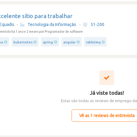
celente sítio para trabalhar
Equadis
·
Tecnologia da Informação
·
51-200
metido há 1 ano e 2 meses
por Programador de software
va
kubernetes
spring
angular
rabbitmq
Já viste todas!
Estas são todas as reviews de emprego da
Vê as 1 reviews de entrevista