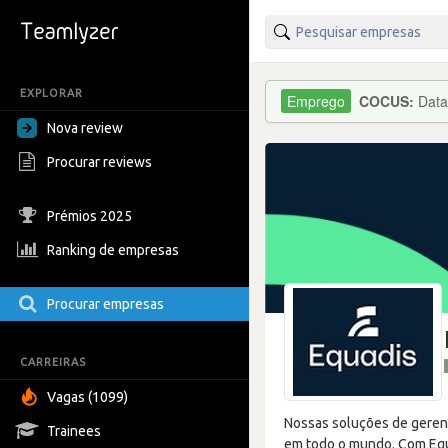
EXPLORAR
COCUS:
Data
Nova review
Procurar reviews
Prémios 2025
Ranking de empresas
Procurar empresas
CARREIRAS
Vagas (1099)
Nossas soluções de gerenc
Trainees
em todo o mundo. Com Equ