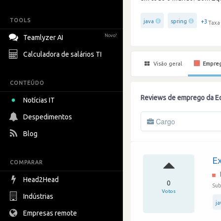
TOOLS
+3
java
spring
Taxa
Novo!
Teamlyzer AI
Calculadora de salários TI
Visão geral
Empre
CONTEÚDO
Reviews de emprego da E
Notícias IT
Despedimentos
Cargo
Blog
Ex
COMPARAR
Head2Head
0
Sub
Votos
Indústrias
ja
Empresas remote