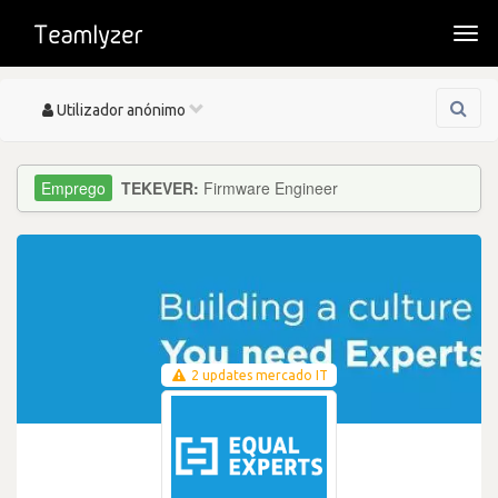
Togg
navi
Toggle
Utilizador anónimo
navigation
TEKEVER:
Firmware Engineer
2 updates mercado IT