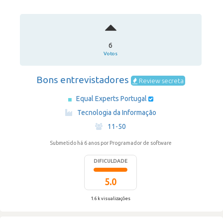
6
Votos
Bons entrevistadores
Review secreta
Equal Experts Portugal
·
Tecnologia da Informação
·
11-50
Submetido há 6 anos
por Programador de software
DIFICULDADE
5.0
1.6 k visualizações