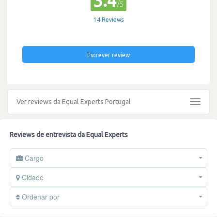
3.4
/5
14 Reviews
Escrever review
Ver reviews da Equal Experts Portugal
Toggle
navigat
Reviews de entrevista da Equal Experts
Cargo
Cidade
Ordenar por