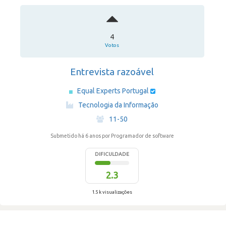
4
Votos
Entrevista razoável
Equal Experts Portugal
·
Tecnologia da Informação
·
11-50
Submetido há 6 anos
por Programador de software
DIFICULDADE
2.3
1.5 k visualizações