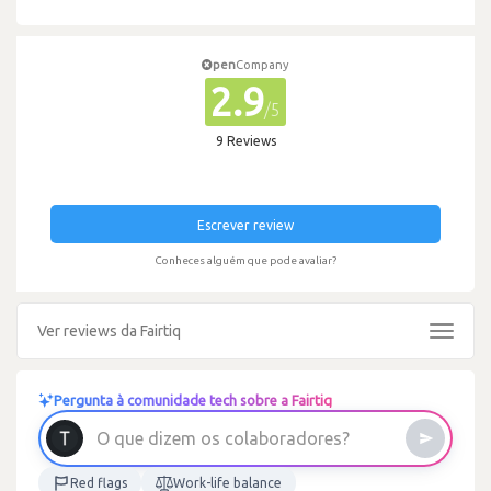
pen
Company
2.9
/5
9 Reviews
Escrever review
Conheces alguém que pode avaliar?
Ver reviews da Fairtiq
Toggle
navigat
Pergunta à comunidade tech sobre a Fairtiq
O
q
u
e
d
i
z
e
m
o
s
c
o
l
a
b
o
r
a
d
o
r
e
s
?
Red flags
Work-life balance