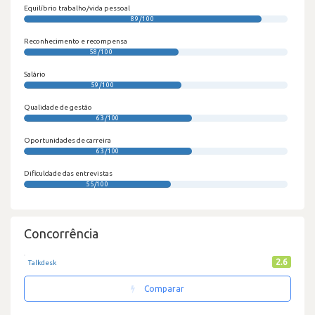
Equilíbrio trabalho/vida pessoal
89/100
Reconhecimento e recompensa
58/100
Salário
59/100
Qualidade de gestão
63/100
Oportunidades de carreira
63/100
Dificuldade das entrevistas
55/100
Concorrência
2.6
Talkdesk
Comparar