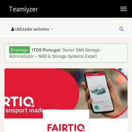
Togg
navi
Toggle
Utilizador anónimo
navigation
ITDS Portugal:
Senior SAN Storage
Administrator – NAS & Storage Systems Expert