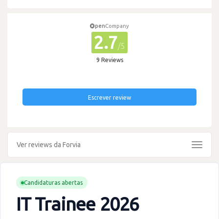
pen
Company
2.7
/5
9 Reviews
Escrever review
Ver reviews da Forvia
Toggle
navigat
Candidaturas abertas
IT Trainee 2026