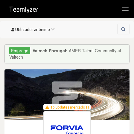
Togg
navi
Toggle
Utilizador anónimo
navigation
Valtech Portugal:
AMER Talent Community at
Valtech
16 updates mercado IT