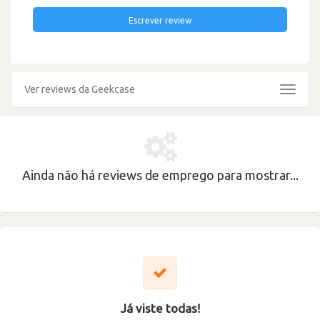
Escrever review
Ver reviews da Geekcase
Toggle
navigat
Ainda não há reviews de emprego para mostrar...
Já viste todas!