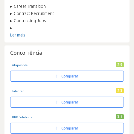
Career Transition
Contract Recruitment
Contracting Jobs
Ler mais
Concorrência
2.9
Akapeople
Comparar
2.3
Talenter
Comparar
3.1
HRB Solutions
Comparar