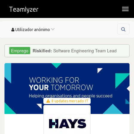
Togg
navi
Toggle
Utilizador anónimo
navigation
Riskified:
Software Engineering Team Lead
8 updates mercado IT