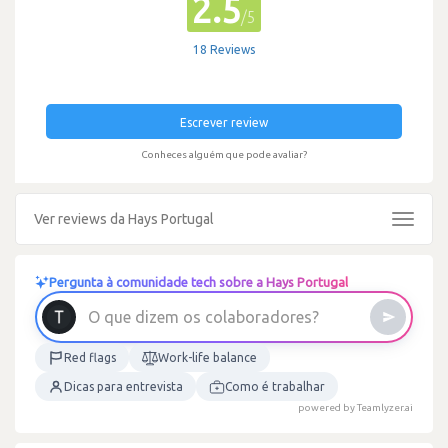
2.5
/5
18 Reviews
Escrever review
Conheces alguém que pode avaliar?
Ver reviews da Hays Portugal
Toggle
navigat
Pergunta à comunidade tech sobre a Hays Portugal
O
q
u
e
d
i
z
e
m
o
s
c
o
l
a
b
o
r
a
d
o
r
e
s
?
Red flags
Work-life balance
Dicas para entrevista
Como é trabalhar
powered by Teamlyzer.ai