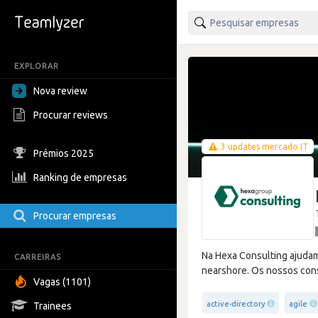
EXPLORAR
Nova review
Procurar reviews
3 updates mercado IT
Prémios 2025
Ranking de empresas
Procurar empresas
Na Hexa Consulting ajudam
CARREIRAS
nearshore. Os nossos con
Vagas (1101)
active-directory
agile
Trainees