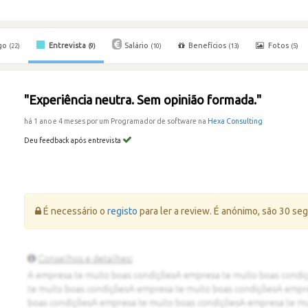
go
Entrevista
Salário
Benefícios
Fotos
(22)
(9)
(10)
(13)
(5)
"Experiência neutra. Sem opinião formada."
há 1 ano e 4 meses por um Programador de software na
Hexa Consulting
Deu feedback após entrevista
Erro:
É necessário o
registo
para ler a review. É anónimo, são 30 se