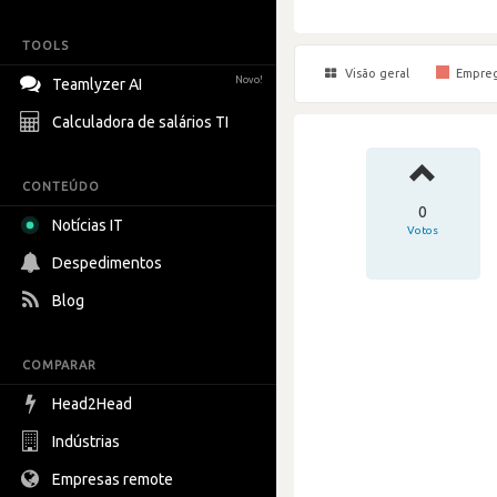
TOOLS
Visão geral
Empre
Novo!
Teamlyzer AI
Calculadora de salários TI
CONTEÚDO
0
Notícias IT
Votos
Despedimentos
Blog
COMPARAR
Head2Head
Indústrias
Empresas remote