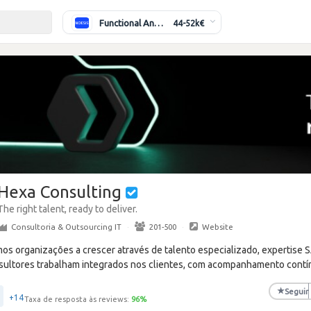
Functional Analyst (Banking)
44-52k€
Hexa Consulting
The right talent, ready to deliver.
Consultoria & Outsourcing IT
·
201-500
·
Website
os organizações a crescer através de talento especializado, expertise 
sultores trabalham integrados nos clientes, com acompanhamento contí
★
Seguir
+14
Taxa de resposta às reviews:
96
%