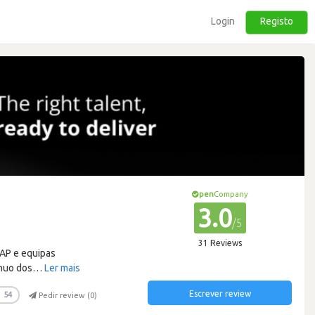
Login
Registo
pen
Company
3.0
/5
31 Reviews
SAP e equipas
nuo dos
…
Ler mais
Escrever review
54
Pedir review (
0
)