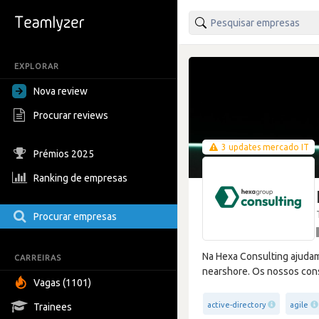
EXPLORAR
Nova review
Procurar reviews
3 updates mercado IT
Prémios 2025
Ranking de empresas
Procurar empresas
Na Hexa Consulting ajudam
CARREIRAS
nearshore. Os nossos con
Vagas (1101)
active-directory
agile
Trainees