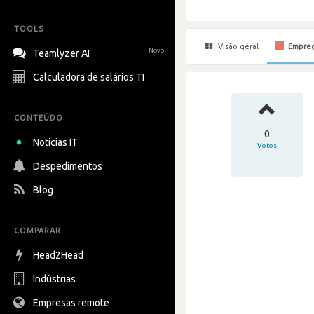
TOOLS
Visão geral
Empre
Novo!
Teamlyzer AI
Calculadora de salários TI
CONTEÚDO
0
Notícias IT
Votos
Despedimentos
Blog
COMPARAR
Head2Head
Indústrias
Empresas remote