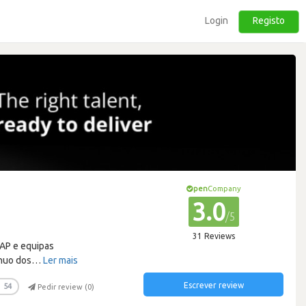
Login
Registo
pen
Company
3.0
/5
31 Reviews
SAP e equipas
nuo dos
…
Ler mais
Escrever review
54
Pedir review (
0
)