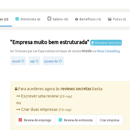
go
Entrevista
Salário
Benefícios
Fotos
(22)
(9)
(10)
(13)
(5)
"Empresa muito bem estruturada"
Review secreta
há 10 meses por um Especialista em base de dados
Middle
na
Hexa Consulting
excel
sql
power-bi
Para acederes agora às
reviews secretas
basta:
Escrever uma review
(20 rep)
ou
Criar duas empresas
(10 rep)
Review de emprego
Review de entrevista
Criar empresa