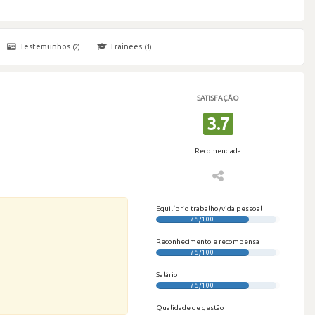
Testemunhos
Trainees
(2)
(1)
SATISFAÇÃO
3.7
Recomendada
Equilíbrio trabalho/vida pessoal
75/100
Reconhecimento e recompensa
75/100
Salário
75/100
Qualidade de gestão