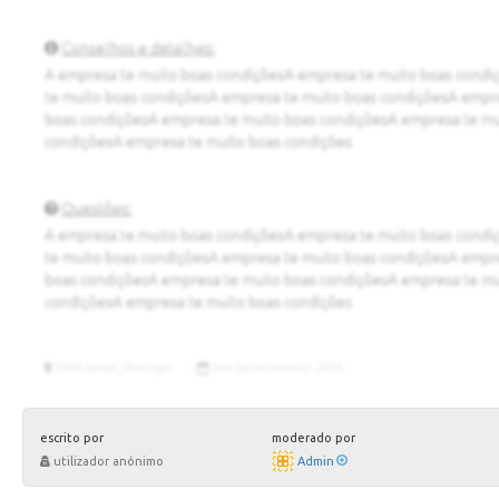
escrito por
moderado por
utilizador anónimo
Admin