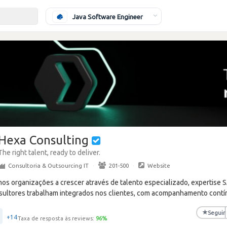
Java Software Engineer
Hexa Consulting
The right talent, ready to deliver.
Consultoria & Outsourcing IT
·
201-500
·
Website
os organizações a crescer através de talento especializado, expertise 
sultores trabalham integrados nos clientes, com acompanhamento contí
★
Seguir
+14
Taxa de resposta às reviews:
96
%