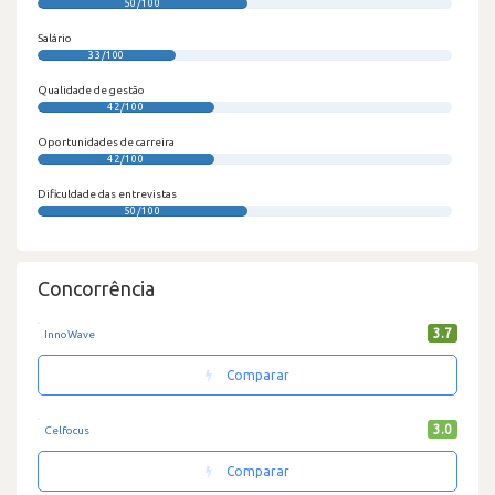
50/100
Salário
33/100
Qualidade de gestão
42/100
Oportunidades de carreira
42/100
Dificuldade das entrevistas
50/100
Concorrência
3.7
InnoWave
Comparar
3.0
Celfocus
Comparar