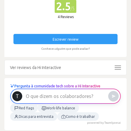
2.5
/5
4 Reviews
Escrever review
Conheces alguém que pode avaliar?
Ver reviews da Hi Interactive
Toggle
navigat
Pergunta à comunidade tech sobre a Hi Interactive
O
q
u
e
d
i
z
e
m
o
s
c
o
l
a
b
o
r
a
d
o
r
e
s
?
Red flags
Work-life balance
Dicas para entrevista
Como é trabalhar
powered by Teamlyzer.ai