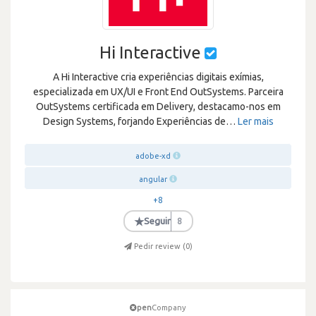
Hi Interactive
A Hi Interactive cria experiências digitais exímias,
especializada em UX/UI e Front End OutSystems. Parceira
OutSystems certificada em Delivery, destacamo-nos em
Design Systems, forjando Experiências de
…
Ler mais
adobe-xd
angular
+8
★
Seguir
8
Pedir review (
0
)
pen
Company