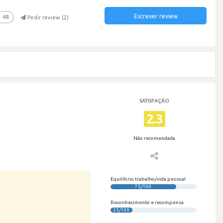
Escrever review
48
Pedir review (
2
)
SATISFAÇÃO
2.3
Não recomendada
Equilíbrio trabalho/vida pessoal
75/100
Reconhecimento e recompensa
25/100