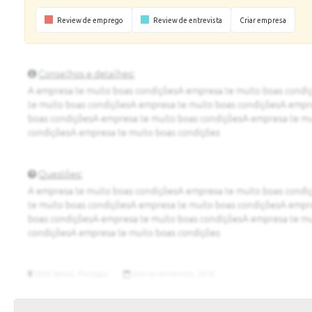
Review de emprego
Review de entrevista
Criar empresa