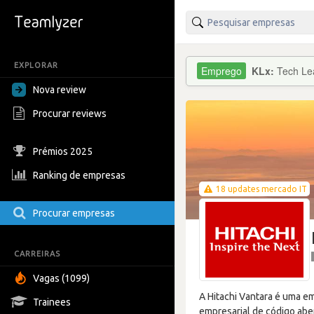
EXPLORAR
KLx:
Tech Le
Nova review
Procurar reviews
Prémios 2025
Ranking de empresas
18 updates mercado IT
Procurar empresas
CARREIRAS
Vagas (1099)
A Hitachi Vantara é uma e
Trainees
empresarial de código abe