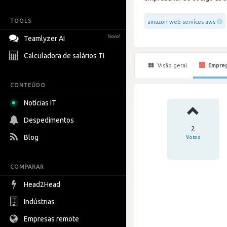
TOOLS
amazon-web-services-aws
Novo!
Teamlyzer AI
Calculadora de salários TI
Visão geral
Empre
CONTEÚDO
Notícias IT
Despedimentos
2
Blog
Votos
COMPARAR
Head2Head
Indústrias
Empresas remote