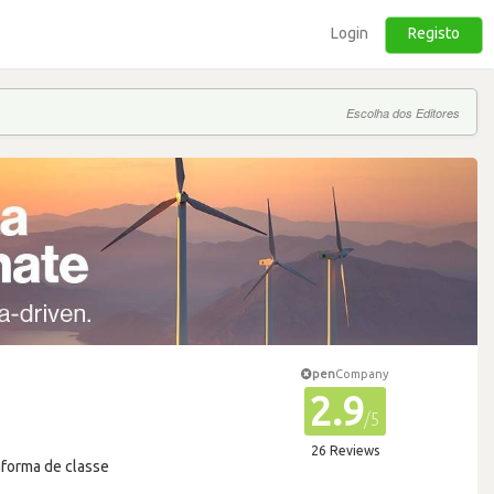
Login
Registo
Escolha dos Editores
pen
Company
2.9
/5
26 Reviews
aforma de classe