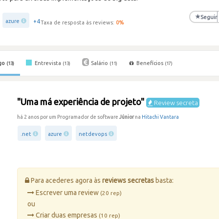
★
Seguir
+4
azure
Taxa de resposta às reviews:
0
%
go
Entrevista
Salário
Benefícios
(13)
(13)
(11)
(17)
"Uma má experiência de projeto"
Review secreta
há 2 anos por um Programador de software
Júnior
na
Hitachi Vantara
.net
azure
netdevops
Para acederes agora às
reviews secretas
basta:
Escrever uma review
(20 rep)
ou
Criar duas empresas
(10 rep)