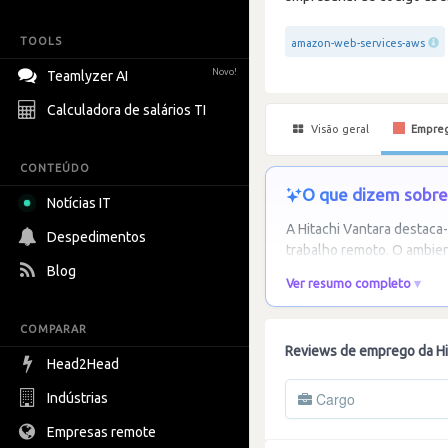
TOOLS
amazon-web-services-aws
Novo!
Teamlyzer AI
Calculadora de salários TI
Visão geral
Empre
CONTEÚDO
O que dizem sobre 
Notícias IT
A Hitachi Vantara destaca-
Despedimentos
trabalho remoto. O ambien
Blog
Ver resumo completo
COMPARAR
Reviews de emprego da Hi
Head2Head
Cargo
Indústrias
Empresas remote