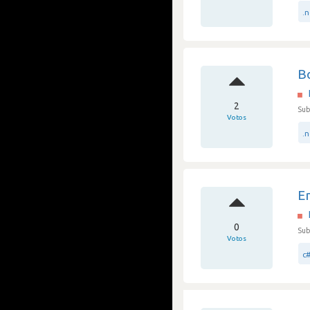
.
B
2
Sub
Votos
.
E
0
Sub
Votos
c