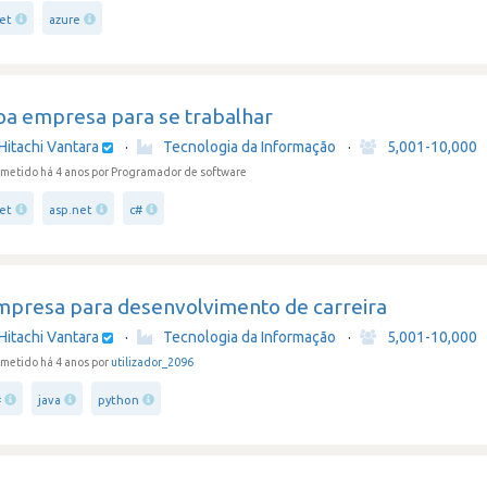
net
azure
oa empresa para se trabalhar
Hitachi Vantara
·
Tecnologia da Informação
·
5,001-10,000
metido há 4 anos
por Programador de software
net
asp.net
c#
mpresa para desenvolvimento de carreira
Hitachi Vantara
·
Tecnologia da Informação
·
5,001-10,000
metido há 4 anos por
utilizador_2096
#
java
python