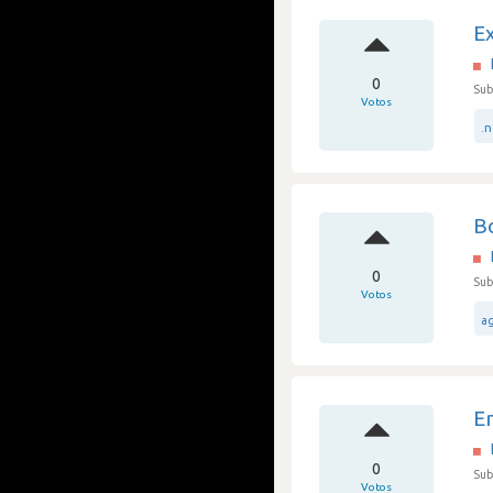
E
0
Sub
Votos
.
B
0
Sub
Votos
ag
E
0
Sub
Votos