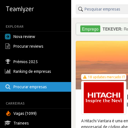
EXPLORAR
TEKEVER:
Re
Nova review
Procurar reviews
Prémios 2025
Ranking de empresas
18 updates mercado IT
Procurar empresas
CARREIRAS
Vagas (1099)
A Hitachi Vantara é uma e
Trainees
empresarial de código abe