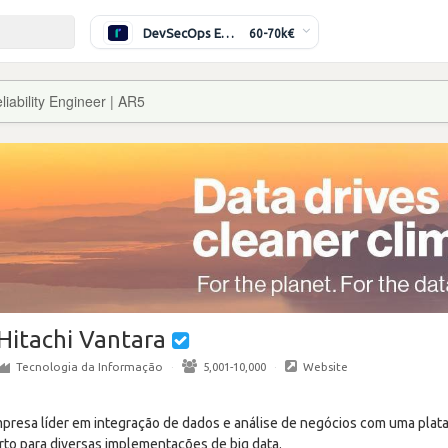
DevSecOps Engineer
60-70k€
liability Engineer | AR5
Hitachi Vantara
Tecnologia da Informação
·
5,001-10,000
·
Website
mpresa líder em integração de dados e análise de negócios com uma plat
rto para diversas implementações de big data.