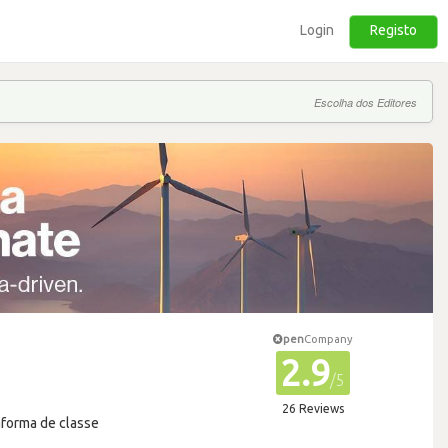
Login
Registo
Escolha dos Editores
pen
Company
2.9
/5
26 Reviews
aforma de classe