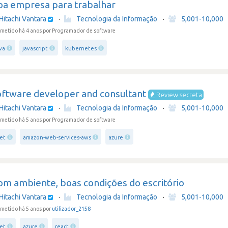
oa empresa para trabalhar
Hitachi Vantara
·
Tecnologia da Informação
·
5,001-10,000
metido há 4 anos
por Programador de software
va
javascript
kubernetes
oftware developer and consultant
Review secreta
Hitachi Vantara
·
Tecnologia da Informação
·
5,001-10,000
metido há 5 anos
por Programador de software
net
amazon-web-services-aws
azure
om ambiente, boas condições do escritório
Hitachi Vantara
·
Tecnologia da Informação
·
5,001-10,000
metido há 5 anos por
utilizador_2158
net
azure
react