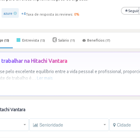
★
Seguir
+4
azure
Taxa de resposta às reviews:
0
%
go
Entrevista
Salário
Benefícios
(13)
(13)
(11)
(17)
trabalhar na Hitachi Vantara
se pelo excelente equilíbrio entre a vida pessoal e profissional, proporc
te de trabalho é
…
Ler mais
tachi Vantara
Senioridade
Cidade