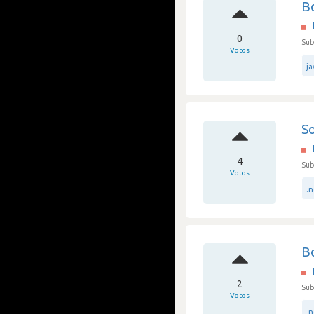
B
0
Sub
Votos
ja
S
4
Sub
Votos
.
B
2
Sub
Votos
.