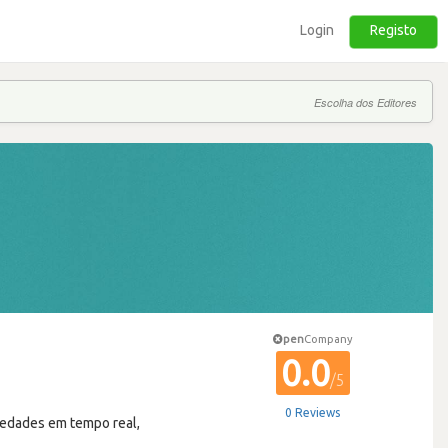
Login
Registo
Escolha dos Editores
pen
Company
0.0
/5
0 Reviews
riedades em tempo real,