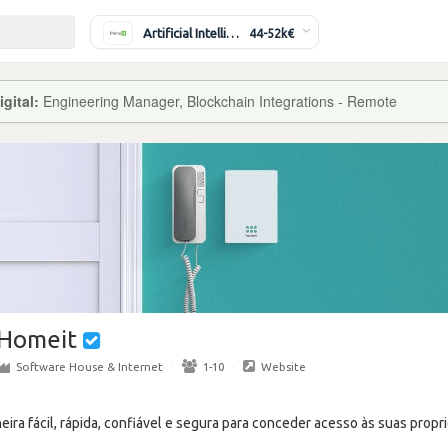
Artificial Intelligence Engineer
44-52k€
gital:
Engineering Manager, Blockchain Integrations - Remote
Homeit
Software House & Internet
·
1-10
·
Website
ira fácil, rápida, confiável e segura para conceder acesso às suas prop