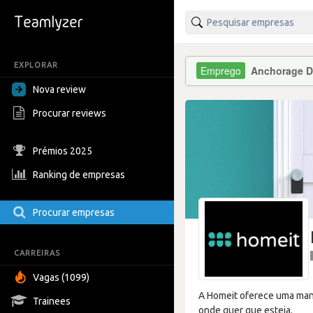
EXPLORAR
Anchorage Di
Nova review
Procurar reviews
Prémios 2025
Ranking de empresas
Procurar empresas
CARREIRAS
Vagas (1099)
A Homeit oferece uma mane
Trainees
onde quer que esteja.