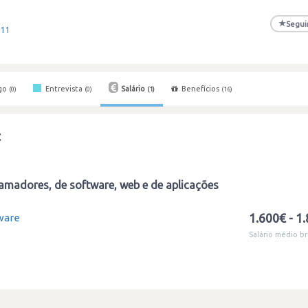
★
Segui
+11
go
Entrevista
Salário
Benefícios
(0)
(0)
(1)
(16)
t
amadores, de software, web e de aplicações
1.600€ - 1
ware
Salário médio br