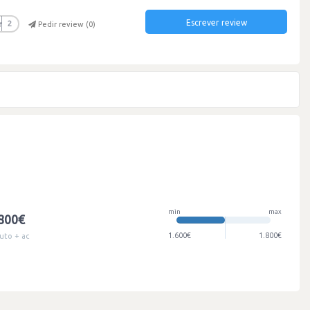
Escrever review
r
2
Pedir review (
0
)
min
max
.800€
1.600€
1.800€
uto + ac