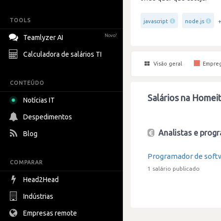
TOOLS
javascript
node.js
Novo!
Teamlyzer AI
Calculadora de salários TI
Visão geral
Empre
CONTEÚDO
Salários na Homei
Notícias IT
Despedimentos
Analistas e progr
Blog
Programador de soft
COMPARAR
1 salário publicado
Head2Head
Indústrias
Empresas remote