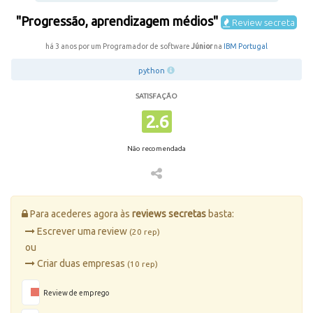
"Progressão, aprendizagem médios"
Review secreta
há 3 anos por um Programador de software
Júnior
na
IBM Portugal
python
SATISFAÇÃO
2.6
Não recomendada
Para acederes agora às
reviews secretas
basta:
Escrever uma review
(20 rep)
ou
Criar duas empresas
(10 rep)
Review de emprego