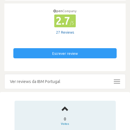
pen
Company
2.7
/5
27 Reviews
Escrever review
Ver reviews da IBM Portugal
Toggle
navigat
0
Votos