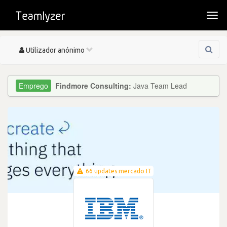
Togg
navi
Toggle
Utilizador anónimo
navigation
Findmore Consulting:
Java Team Lead
66 updates mercado IT