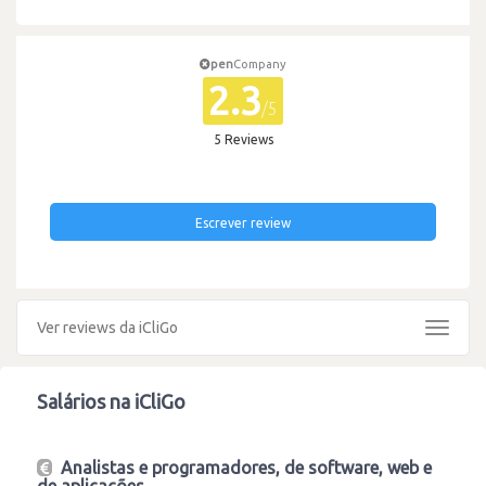
pen
Company
2.3
/5
5 Reviews
Escrever review
Ver reviews da iCliGo
Toggle
navigat
Salários na iCliGo
Analistas e programadores, de software, web e