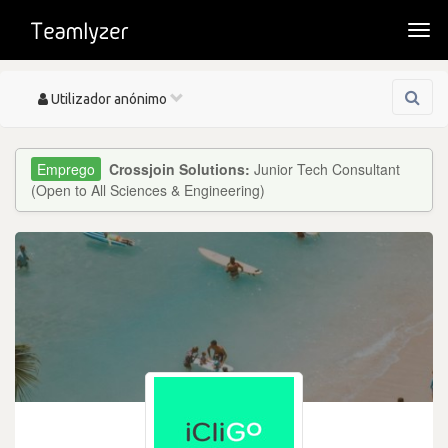
Togg
navi
Toggle
Utilizador anónimo
navigation
Crossjoin Solutions:
Junior Tech Consultant
(Open to All Sciences & Engineering)