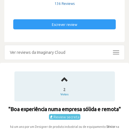
136 Reviews
Escrever review
Ver reviews da Imaginary Cloud
Toggle
navigat
2
Votos
"Boa experiência numa empresa sólida e remota"
Review secreta
há um ano por um Designer de produto industrial ou de equipamento
Sénior
na