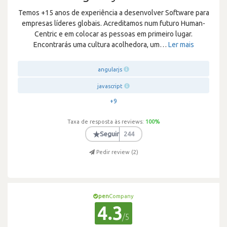
Temos +15 anos de experiência a desenvolver Software para
empresas líderes globais. Acreditamos num futuro Human-
Centric e em colocar as pessoas em primeiro lugar.
Encontrarás uma cultura acolhedora, um
…
Ler mais
angularjs
javascript
+9
Taxa de resposta às reviews:
100
%
★
Seguir
244
Pedir review (
2
)
pen
Company
4.3
/5