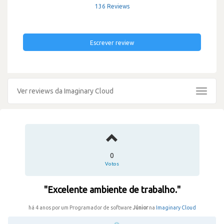
136 Reviews
Escrever review
Ver reviews da Imaginary Cloud
Toggle
navigat
0
Votos
"Excelente ambiente de trabalho."
há 4 anos por um Programador de software
Júnior
na
Imaginary Cloud