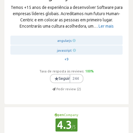
Temos +15 anos de experiência a desenvolver Software para
empresas líderes globais. Acreditamos num futuro Human-
Centric e em colocar as pessoas em primeiro lugar.
Encontrarás uma cultura acolhedora, um
…
Ler mais
angularjs
javascript
+9
Taxa de resposta às reviews:
100
%
★
Seguir
244
Pedir review (
2
)
pen
Company
4.3
/5