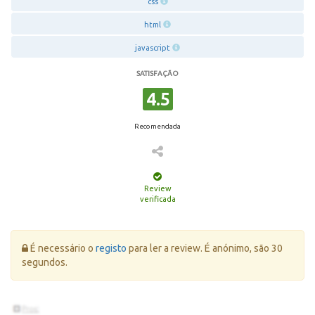
css
html
javascript
SATISFAÇÃO
4.5
Recomendada
Review
verificada
Erro:
É necessário o
registo
para ler a review. É anónimo, são 30
segundos.