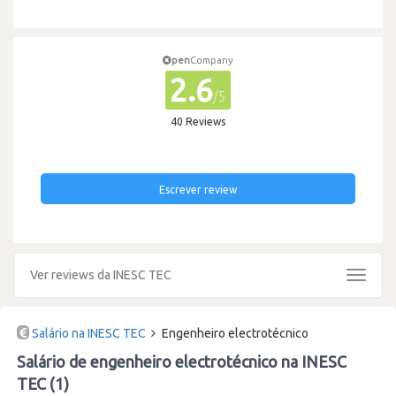
pen
Company
2.6
/5
40 Reviews
Escrever review
Ver reviews da INESC TEC
Toggle
navigat
Salário na INESC TEC
Engenheiro electrotécnico
Salário de engenheiro electrotécnico na INESC
TEC (1)