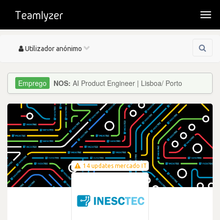
Togg
navi
Toggle
Utilizador anónimo
navigation
NOS:
AI Product Engineer | Lisboa/ Porto
14 updates mercado IT