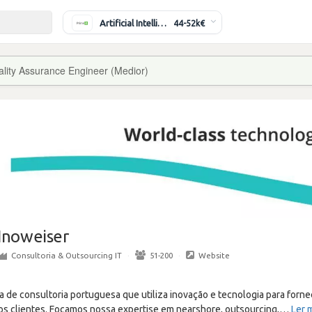
Artificial Intelligence Engineer
44-52k€
lity Assurance Engineer (Medior)
Inoweiser
Consultoria & Outsourcing IT
·
51-200
·
Website
 de consultoria portuguesa que utiliza inovação e tecnologia para forne
os clientes. Focamos nossa expertise em nearshore, outsourcing,
…
Ler 