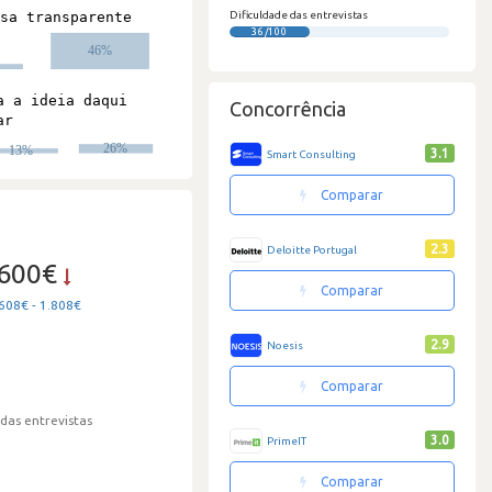
Dificuldade das entrevistas
36/100
Concorrência
3.1
Smart Consulting
Comparar
2.3
Deloitte Portugal
.600€
Comparar
608€ - 1.808€
2.9
Noesis
Comparar
 das entrevistas
3.0
PrimeIT
Comparar