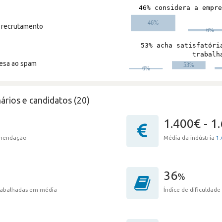
m recrutamento
resa ao spam
ários e candidatos (20)
1.400€ - 1
omendação
Média da indústria
1.
36
%
trabalhadas em média
Índice de dificuldade