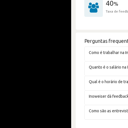
40
%
Taxa de feedb
Perguntas frequent
Como é trabalhar na I
Quanto é o salário na
Qual é o horário de tr
Inoweiser dá feedbac
Como são as entrevist