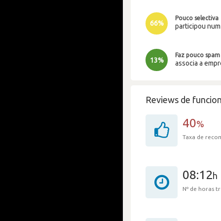
Pouco selectiva
66%
participou nu
Faz pouco spam
13%
associa a emp
Reviews de funcion
40
%
Taxa de rec
08:12
h
Nº de horas 