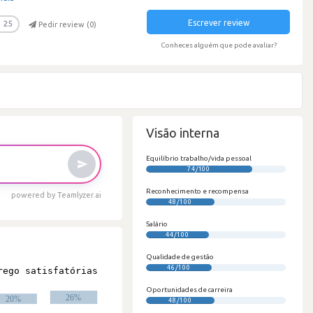
Escrever review
25
Pedir review (
0
)
Conheces alguém que pode avaliar?
Visão interna
Equilíbrio trabalho/vida pessoal
74/100
Reconhecimento e recompensa
powered by Teamlyzer.ai
48/100
Salário
44/100
Qualidade de gestão
46/100
Oportunidades de carreira
48/100