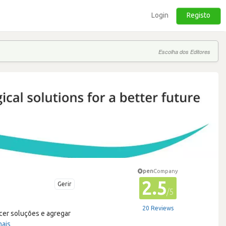
Login
Registo
Escolha dos Editores
pen
Company
2.5
Gerir
/5
20 Reviews
cer soluções e agregar
mais