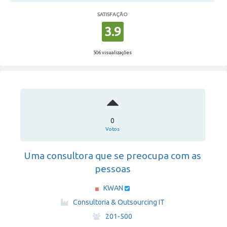
SATISFAÇÃO
3.9
506 visualizações
0
Votos
Uma consultora que se preocupa com as
pessoas
KWAN
·
Consultoria & Outsourcing IT
·
201-500