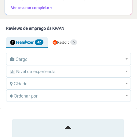
recentes destacam uma cultura que valoriza o
…
Ler mais
Ver resumo completo
Reviews de emprego da KWAN
Teamlyzer
Reddit
42
5
Cargo
Nível de experiência
Cidade
Ordenar por