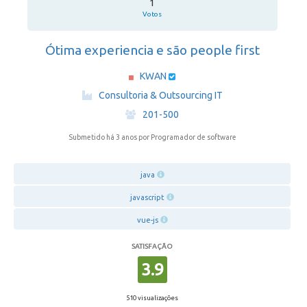
1
Votos
Ótima experiencia e são people first
KWAN
·
Consultoria & Outsourcing IT
·
201-500
Submetido há 3 anos
por Programador de software
java
javascript
vue-js
SATISFAÇÃO
3.9
510 visualizações