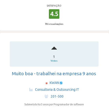
SATISFAÇÃO
4.5
786 visualizações
1
Votos
Muito boa - trabalhei na empresa 9 anos
KWAN
·
Consultoria & Outsourcing IT
·
201-500
Submetido há 5 anos
por Programador de software