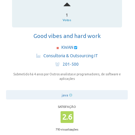
1
Votos
Good vibes and hard work
KWAN
·
Consultoria & Outsourcing IT
·
201-500
Submetido há 4 anos
por Outros analistas e programadores, de software e
aplicações
java
SATISFAÇÃO
2.6
710 visualizações