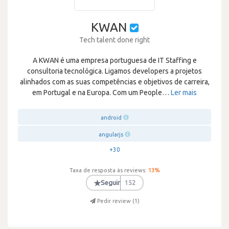
KWAN
Tech talent done right
A KWAN é uma empresa portuguesa de IT Staffing e
consultoria tecnológica. Ligamos developers a projetos
alinhados com as suas competências e objetivos de carreira,
em Portugal e na Europa. Com um People
…
Ler mais
android
angularjs
+30
Taxa de resposta às reviews:
13
%
★
Seguir
152
Pedir review (
1
)