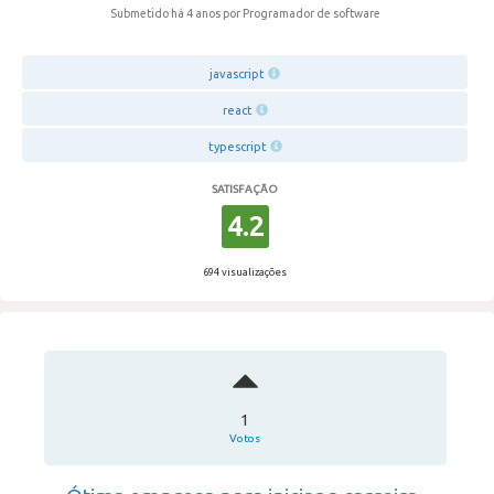
Submetido há 4 anos
por Programador de software
javascript
react
typescript
SATISFAÇÃO
4.2
694 visualizações
1
Votos