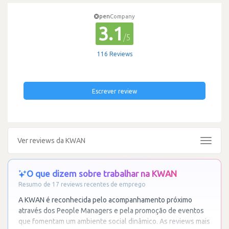
pen
Company
3.1
/5
116 Reviews
Escrever review
Ver reviews da KWAN
Toggle
navigat
O que dizem sobre trabalhar na KWAN
Resumo de 17 reviews recentes de emprego
A KWAN é reconhecida pelo acompanhamento próximo
através dos People Managers e pela promoção de eventos
que fomentam um ambiente social dinâmico. As reviews mais