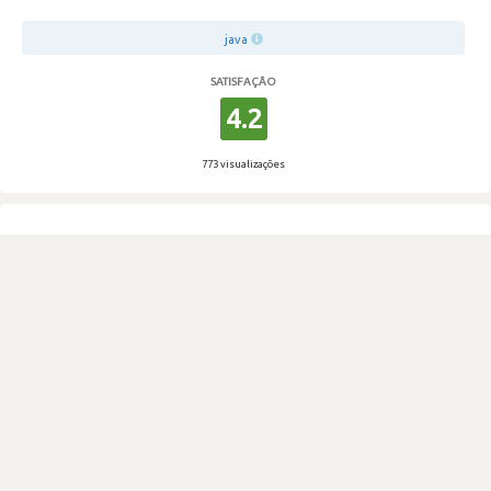
java
SATISFAÇÃO
4.2
773 visualizações
0
Votos
Das melhores empresas onde já trabalhei
KWAN
·
Consultoria & Outsourcing IT
·
201-500