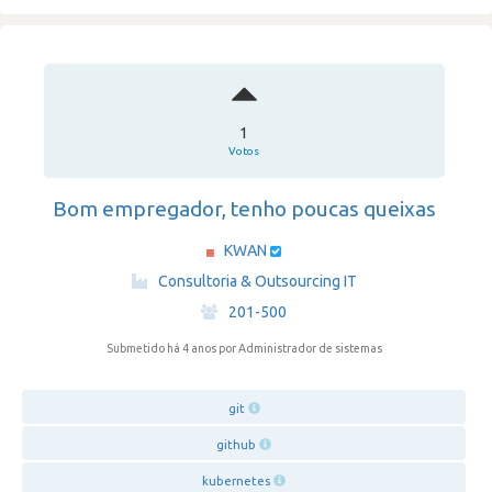
1
Votos
Bom empregador, tenho poucas queixas
KWAN
·
Consultoria & Outsourcing IT
·
201-500
Submetido há 4 anos
por Administrador de sistemas
git
github
kubernetes