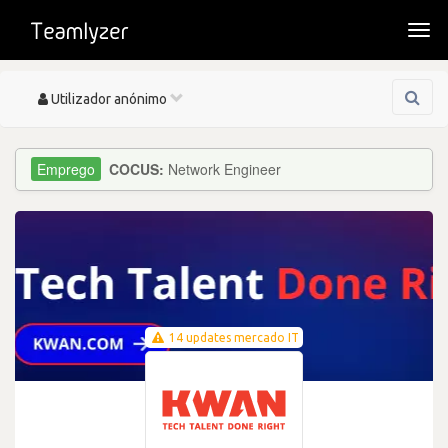
Togg
navi
Toggle
Utilizador anónimo
navigation
COCUS:
Network Engineer
14 updates mercado IT