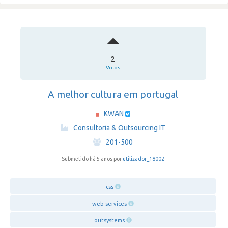
2
Votos
A melhor cultura em portugal
KWAN
·
Consultoria & Outsourcing IT
·
201-500
Submetido há 5 anos por
utilizador_18002
css
web-services
outsystems