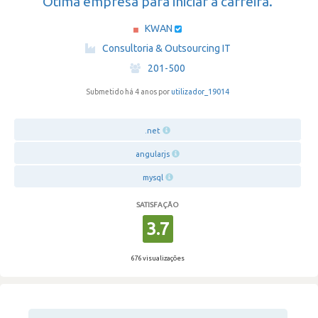
Ótima empresa para iniciar a carreira.
KWAN
·
Consultoria & Outsourcing IT
·
201-500
Submetido há 4 anos por
utilizador_19014
.net
angularjs
mysql
SATISFAÇÃO
3.7
676 visualizações