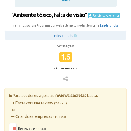
"Ambiente tóxico, falta de visão"
Review secreta
há 4 anos por um Programador web e de multimédia
Sénior
na
Landing.jobs
ruby-on-rails
SATISFAÇÃO
1.5
Não recomendada
Para acederes agora às
reviews secretas
basta:
Escrever uma review
(20 rep)
ou
Criar duas empresas
(10 rep)
Review de emprego