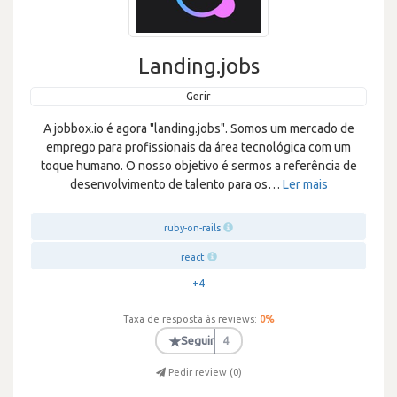
Landing.jobs
Gerir
A jobbox.io é agora "landing.jobs". Somos um mercado de
emprego para profissionais da área tecnológica com um
toque humano. O nosso objetivo é sermos a referência de
desenvolvimento de talento para os
…
Ler mais
ruby-on-rails
react
+4
Taxa de resposta às reviews:
0
%
★
Seguir
4
Pedir review (
0
)