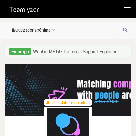
Togg
navi
Toggle
Utilizador anónimo
navigation
We Are META:
Technical Support Engineer
26 updates mercado IT