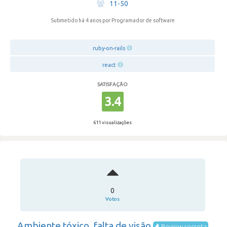
11-50
Submetido há 4 anos
por Programador de software
ruby-on-rails
react
SATISFAÇÃO
3.4
611 visualizações
0
Votos
Ambiente tóxico, falta de visão
Review secreta