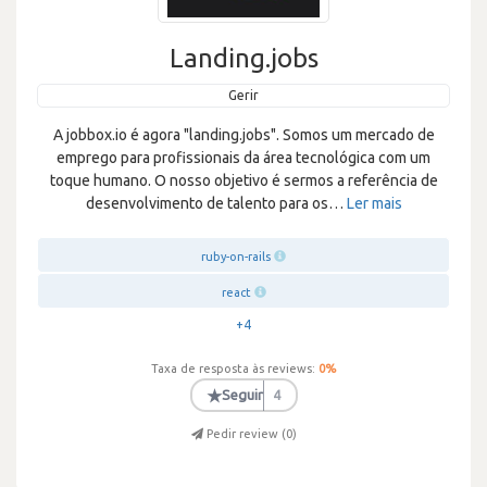
Landing.jobs
Gerir
A jobbox.io é agora "landing.jobs". Somos um mercado de
emprego para profissionais da área tecnológica com um
toque humano. O nosso objetivo é sermos a referência de
desenvolvimento de talento para os
…
Ler mais
ruby-on-rails
react
+4
Taxa de resposta às reviews:
0
%
★
Seguir
4
Pedir review (
0
)