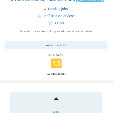
Landing.jobs
·
Indústria & Serviços
·
11-50
Submetido há 4 anos
por Programador web e de multimédia
ruby-on-rails
SATISFAÇÃO
1.5
668 visualizações
1
Votos