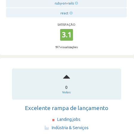
ruby-on-rails
react
SATISFAÇÃO
3.1
197 visualizações
0
Votos
Excelente rampa de lançamento
Landing.jobs
·
Indústria & Serviços
·