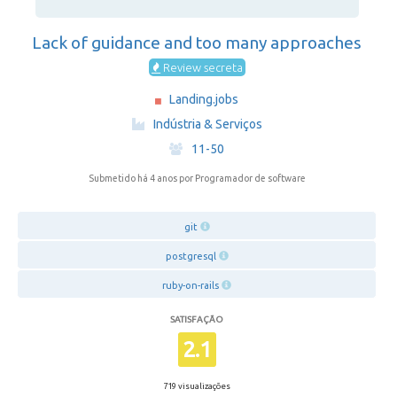
Lack of guidance and too many approaches
Review secreta
Landing.jobs
·
Indústria & Serviços
·
11-50
Submetido há 4 anos
por Programador de software
git
postgresql
ruby-on-rails
SATISFAÇÃO
2.1
719 visualizações