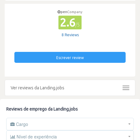
pen
Company
2.6
/5
8 Reviews
Escrever review
Ver reviews da Landing.jobs
Toggle
navigat
Reviews de emprego da Landing.jobs
Cargo
Nível de experiência