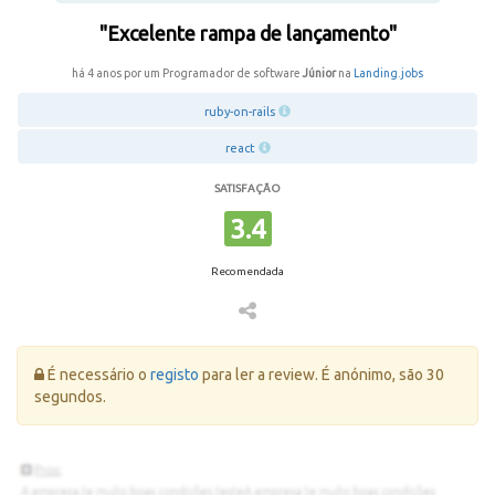
"Excelente rampa de lançamento"
há 4 anos por um Programador de software
Júnior
na
Landing.jobs
ruby-on-rails
react
SATISFAÇÃO
3.4
Recomendada
Erro:
É necessário o
registo
para ler a review. É anónimo, são 30
segundos.