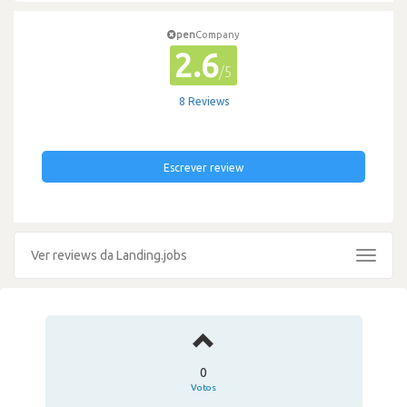
pen
Company
2.6
/5
8 Reviews
Escrever review
Ver reviews da Landing.jobs
Toggle
navigat
0
Votos