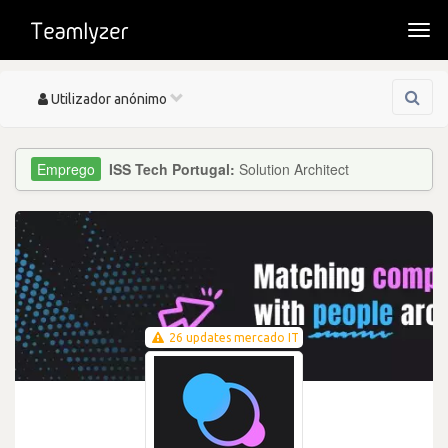
Togg
navi
Toggle
Utilizador anónimo
navigation
ISS Tech Portugal:
Solution Architect
26 updates mercado IT