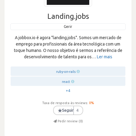
Landing.jobs
Gerir
A jobbox.io é agora "landing.jobs". Somos um mercado de
emprego para profissionais da área tecnológica com um
toque humano. O nosso objetivo é sermos a referência de
desenvolvimento de talento para os
…
Ler mais
ruby-on-rails
react
+4
Taxa de resposta às reviews:
0
%
★
Seguir
4
Pedir review (
0
)