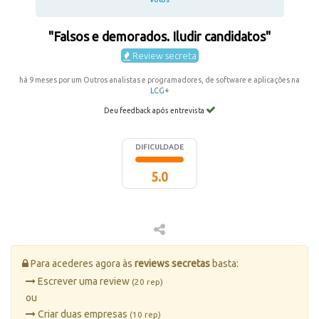
"Falsos e demorados. Iludir candidatos"
Review secreta
há 9 meses por um Outros analistas e programadores, de software e aplicações na
LCG+
Deu feedback após entrevista
DIFICULDADE
5.0
Para acederes agora às
reviews secretas
basta:
Escrever uma review
(20 rep)
ou
Criar duas empresas
(10 rep)