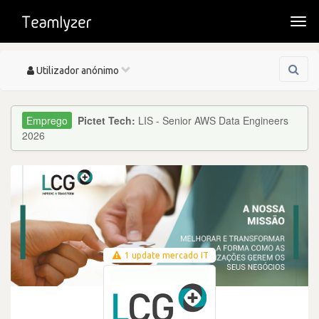
Togg
navi
Toggle
Utilizador anónimo
navigation
Pictet Tech:
LIS - Senior AWS Data Engineers
2026
1 update mercado IT