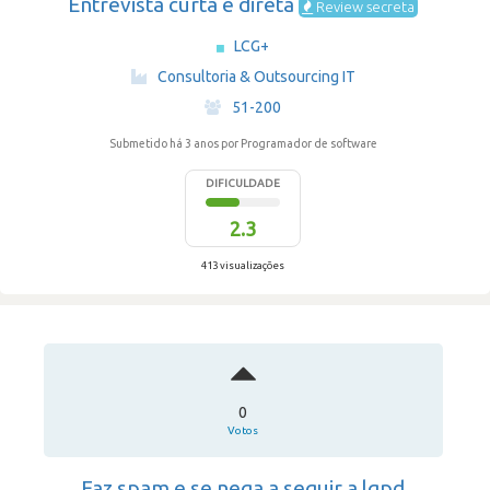
Entrevista curta e direta
Review secreta
LCG+
·
Consultoria & Outsourcing IT
·
51-200
Submetido há 3 anos
por Programador de software
DIFICULDADE
2.3
413 visualizações
0
Votos
Faz spam e se nega a seguir a lgpd