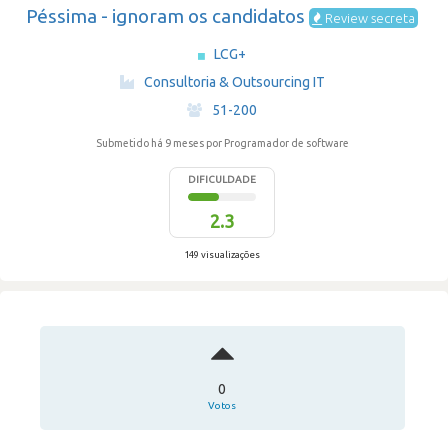
Péssima - ignoram os candidatos
Review secreta
LCG+
·
Consultoria & Outsourcing IT
·
51-200
Submetido há 9 meses
por Programador de software
DIFICULDADE
2.3
149 visualizações
0
Votos