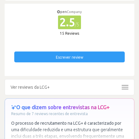
pen
Company
2.5
/5
15 Reviews
Escrever review
Ver reviews da LCG+
Toggle
navigat
O que dizem sobre entrevistas na LCG+
Resumo de 7 reviews recentes de entrevista
O processo de recrutamento na LCG+ é caracterizado por
uma dificuldade reduzida e uma estrutura que geralmente
inclui duas a três etapas, envolvendo frequentemente uma