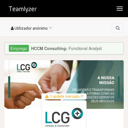
Togg
navi
Toggle
Utilizador anónimo
navigation
HCCM Consulting:
Functional Analyst
1 update mercado IT