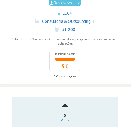
Review secreta
LCG+
·
Consultoria & Outsourcing IT
·
51-200
Submetido há 9 meses
por Outros analistas e programadores, de software e
aplicações
DIFICULDADE
5.0
161 visualizações
0
Votos