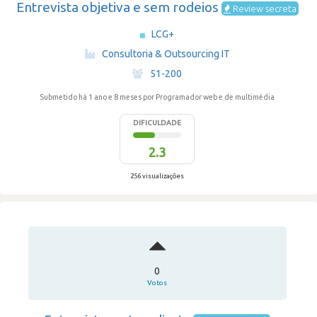
Entrevista objetiva e sem rodeios
Review secreta
LCG+
·
Consultoria & Outsourcing IT
·
51-200
Submetido há 1 ano e 8 meses
por Programador web e de multimédia
DIFICULDADE
2.3
256 visualizações
0
Votos