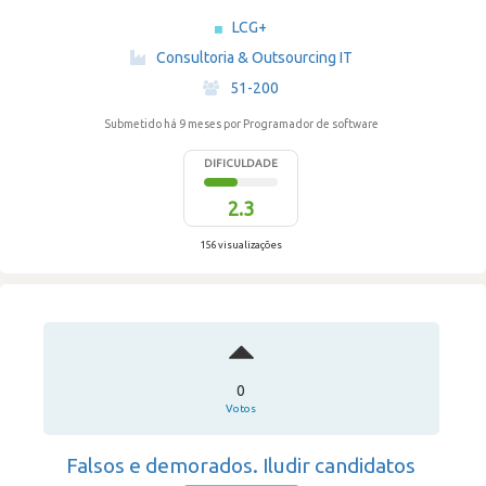
LCG+
·
Consultoria & Outsourcing IT
·
51-200
Submetido há 9 meses
por Programador de software
DIFICULDADE
2.3
156 visualizações
0
Votos
Falsos e demorados. Iludir candidatos