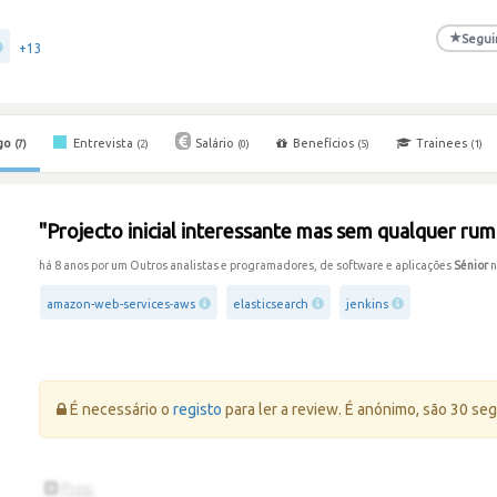
★
Segui
+13
go
Entrevista
Salário
Benefícios
Trainees
(7)
(2)
(0)
(5)
(1)
"Projecto inicial interessante mas sem qualquer ru
há 8 anos por um Outros analistas e programadores, de software e aplicações
Sénior
amazon-web-services-aws
elasticsearch
jenkins
Erro:
É necessário o
registo
para ler a review. É anónimo, são 30 se