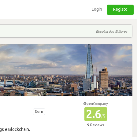
Login
Registo
Escolha dos Editores
pen
Company
2.6
Gerir
/5
9 Reviews
gs e Blockchain.