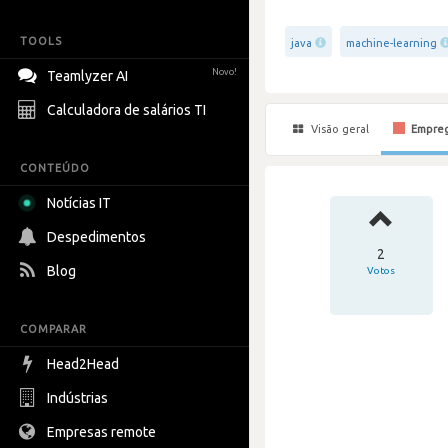
TOOLS
java
machine-learning
Novo!
Teamlyzer AI
Calculadora de salários TI
Visão geral
Empre
CONTEÚDO
Notícias IT
Despedimentos
2
Blog
Votos
COMPARAR
Head2Head
Indústrias
Empresas remote