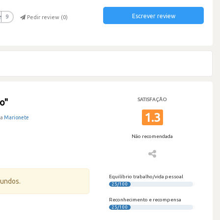
Escrever review
r
9
Pedir review (
0
)
SATISFAÇÃO
mo"
1.3
na
Marionete
Não recomendada
Equilíbrio trabalho/vida pessoal
gundos.
25/100
Reconhecimento e recompensa
25/100