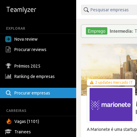
EXPLORAR
Intermedia:
T
Nova review
Procurar reviews
Prémios 2025
Ranking de empresas
2 updates mercado IT
Procurar empresas
CARREIRAS
Vagas (1101)
A Marionete é uma startup
Trainees