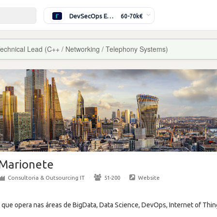
DevSecOps Engineer
60-70k€
echnical Lead (C++ / Networking / Telephony Systems)
Marionete
Consultoria & Outsourcing IT
·
51-200
·
Website
 que opera nas áreas de BigData, Data Science, DevOps, Internet of Thin