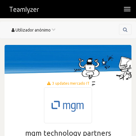
Togg
navi
Toggle
Utilizador anónimo
navigation
3 updates mercado IT
mgm technology partners