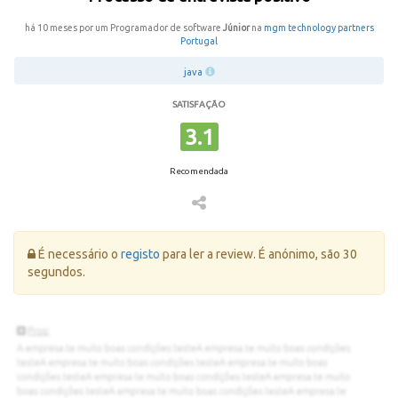
há 10 meses por um Programador de software
Júnior
na
mgm technology partners
Portugal
java
SATISFAÇÃO
3.1
Recomendada
Erro:
É necessário o
registo
para ler a review. É anónimo, são 30
segundos.