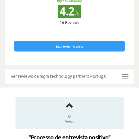
pen
Company
4.2
/5
16 Reviews
Escrever review
Ver reviews da mgm technology partners Portugal
Toggle
navigat
0
Votos
"Processo de entrevista positivo"