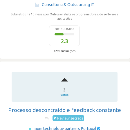
·
Consultoria & Outsourcing IT
Submetido há 10 meses
por Outros analistas e programadores, de software e
aplicações
DIFICULDADE
2.3
309 visualizações
2
Votos
Processo descontraído e feedback constante
Review secreta
mgm technology partners Portugal