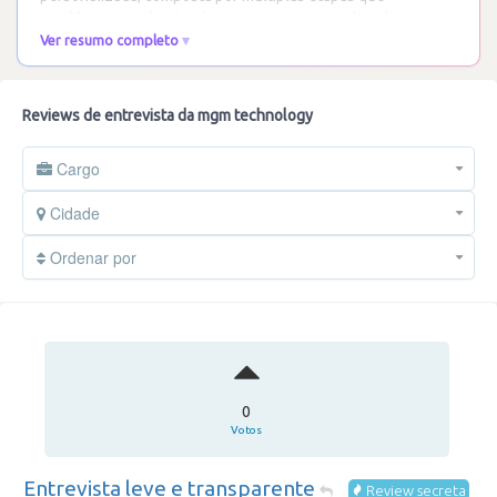
equilibram a avaliação técnica com o ajuste cultural.
…
Ler
Ver resumo completo
mais
Reviews de entrevista da mgm technology
Cargo
Cidade
Ordenar por
0
Votos
Entrevista leve e transparente
Review secreta