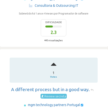
·
Consultoria & Outsourcing IT
Submetido há 1 ano e 4 meses
por Programador de software
DIFICULDADE
2.3
445 visualizações
1
Votos
A different process but in a good way.
Review secreta
mgm technology partners Portugal