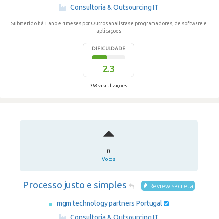
·
Consultoria & Outsourcing IT
Submetido há 1 ano e 4 meses
por Outros analistas e programadores, de software e
aplicações
DIFICULDADE
2.3
368 visualizações
0
Votos
Processo justo e simples
Review secreta
mgm technology partners Portugal
·
Consultoria & Outsourcing IT