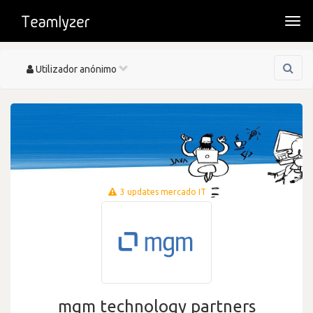
Togg
navi
Toggle
Utilizador anónimo
navigation
3 updates mercado IT
mgm technology partners