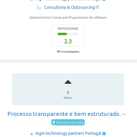
·
Consultoria & Outsourcing IT
Submetido há 5 meses
por Programador de software
DIFICULDADE
2.3
180 visualizações
1
Votos
Processo transparente e bem estruturado.
Review secreta
mgm technology partners Portugal