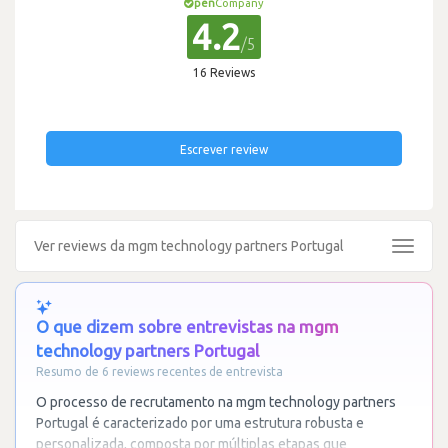
pen
Company
4.2
/5
16 Reviews
Escrever review
Ver reviews da mgm technology partners Portugal
Toggle
navigat
O que dizem sobre entrevistas na mgm
technology partners Portugal
Resumo de 6 reviews recentes de entrevista
O processo de recrutamento na mgm technology partners
Portugal é caracterizado por uma estrutura robusta e
personalizada, composta por múltiplas etapas que