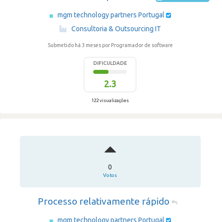
mgm technology partners Portugal
·
Consultoria & Outsourcing IT
Submetido há 3 meses
por Programador de software
DIFICULDADE
2.3
122 visualizações
0
Votos
Processo relativamente rápido
mgm technology partners Portugal