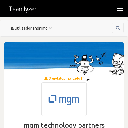
Togg
navi
Toggle
Utilizador anónimo
navigation
3 updates mercado IT
mgm technology partners