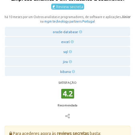
Review secreta
há 10 meses por um Outros analistas e programadores, de software e aplicações
Júnior
na
mgm technology partners Portugal
oracle-database
excel
sql
jira
kibana
SATISFAÇÃO
4.2
Recomendada
Para acederes agora às
reviews secretas
basta: