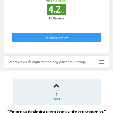
pen
Company
4.2
/5
16 Reviews
Escrever review
Ver reviews da mgm technology partners Portugal
Toggle
navigat
0
Votos
"Empresa dinâmica e em constante crescimento."