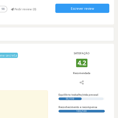
Escrever review
98
Pedir review (
0
)
SATISFAÇÃO
ew secreta
4.2
Recomendada
Equilíbrio trabalho/vida pessoal
50/100
Reconhecimento e recompensa
100/100