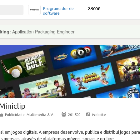
Programador de
2.900€
software
lting:
Application Packaging Engineer
Miniclip
Publicidade, Multimédia & V...
·
201-500
·
Website
ial em jogos digitais. A empresa desenvolve, publica e distribui jogos pa
s mensais, através de plataformas móveis, sociais e on-line.