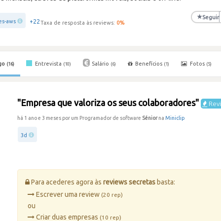
★
Seguir
+22
es-aws
Taxa de resposta às reviews:
0
%
go
Entrevista
Salário
Benefícios
Fotos
(16)
(10)
(6)
(1)
(5)
"Empresa que valoriza os seus colaboradores"
Revi
há 1 ano e 3 meses por um Programador de software
Sénior
na
Miniclip
3d
Para acederes agora às
reviews secretas
basta:
Escrever uma review
(20 rep)
ou
Criar duas empresas
(10 rep)