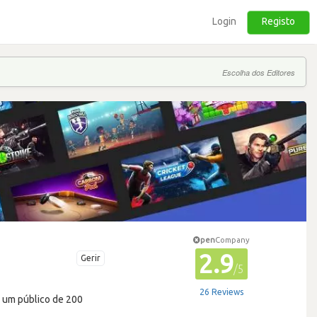
Login
Registo
Escolha dos Editores
pen
Company
2.9
Gerir
/5
26 Reviews
ra um público de 200