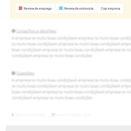
Review de emprego
Review de entrevista
Criar empresa