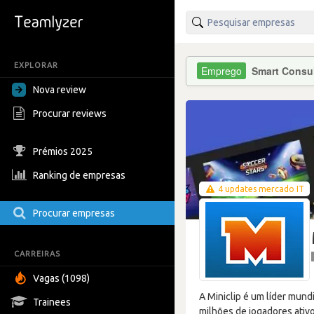
EXPLORAR
Smart Consu
Nova review
Procurar reviews
Prémios 2025
Ranking de empresas
4 updates mercado IT
Procurar empresas
CARREIRAS
Vagas (1098)
A Miniclip é um líder mund
Trainees
milhões de jogadores ativo