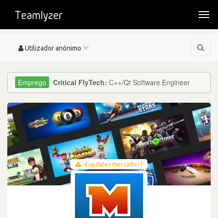
Togg
navi
Toggle
Utilizador anónimo
navigation
Critical FlyTech:
C++/Qt Software Engineer
4 updates mercado IT