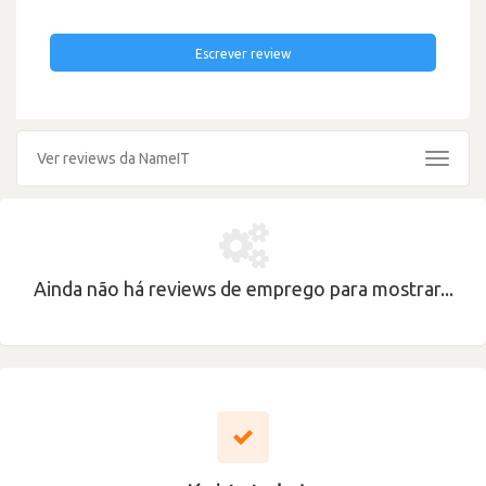
Escrever review
Ver reviews da NameIT
Toggle
navigat
Ainda não há reviews de emprego para mostrar...