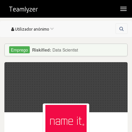
Togg
navi
Toggle
Utilizador anónimo
navigation
Riskified:
Data Scientist