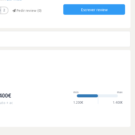
Escrever review
r
2
Pedir review (
0
)
min
max
.400€
1.200€
1.400€
uto + ac