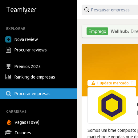
EXPLORAR
Wellhub:
Dir
Nova review
Procurar reviews
Prémios 2025
Ranking de empresas
1 update mercado IT
Procurar empresas
CARREIRAS
Vagas (1099)
Somos um time composto po
Trainees
marketing e vendas que d