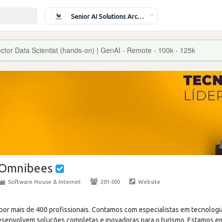
Senior AI Solutions Architect
ector Data Scientist (hands-on) | GenAI - Remote - 100k - 125k
Omnibees
Software House & Internet
·
201-500
·
Website
r mais de 400 profissionais. Contamos com especialistas em tecnologia,
esenvolvem soluções completas e inovadoras para o turismo. Estamos e