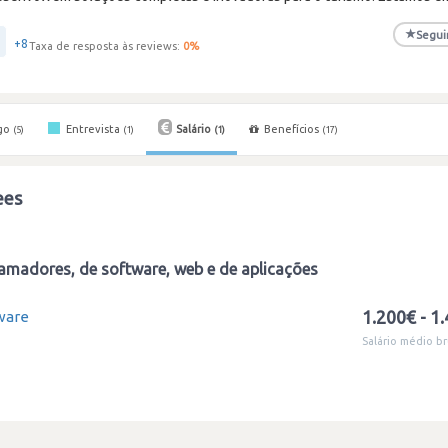
★
Segui
+8
Taxa de resposta às reviews:
0
%
go
Entrevista
Salário
Benefícios
(5)
(1)
(1)
(17)
ees
amadores, de software, web e de aplicações
1.200€ - 1
ware
Salário médio br