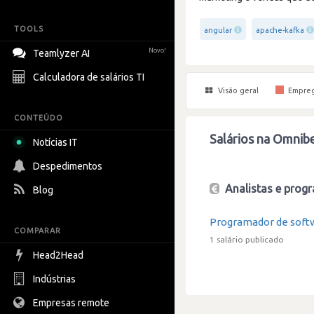
TOOLS
angular
apache-kafka
Novo!
Teamlyzer AI
Calculadora de salários TI
Visão geral
Empre
CONTEÚDO
Salários na Omnib
Notícias IT
Despedimentos
Analistas e progr
Blog
Programador de soft
COMPARAR
1 salário publicado
Head2Head
Indústrias
Empresas remote