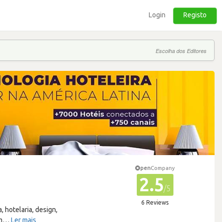
Login
Registo
Escolha dos Editores
pen
Company
2.5
/5
6 Reviews
 hotelaria, design,
m
…
Ler mais