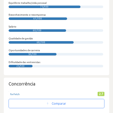
Equilíbrio trabalho/vida pessoal
75/100
Reconhecimento e recompensa
61/100
Salário
60/100
Qualidade de gestão
68/100
Oportunidades de carreira
50/100
Dificuldade das entrevistas
25/100
Concorrência
2.7
Farfetch
Comparar