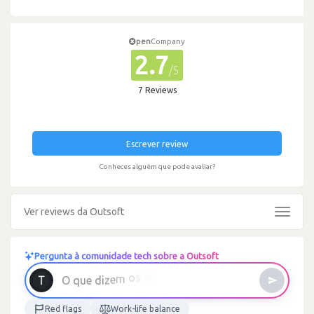
pen
Company
2.7
/5
7 Reviews
Escrever review
Conheces alguém que pode avaliar?
Ver reviews da Outsoft
Toggle
navigat
Pergunta à comunidade tech sobre a Outsoft
ã
s
o
m
o
C
Red flags
Work-life balance