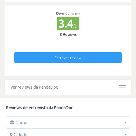
pen
Company
3.4
/5
8 Reviews
Escrever review
Ver reviews da PandaDoc
Toggle
navigat
Reviews de entrevista da PandaDoc
Cargo
Cidade