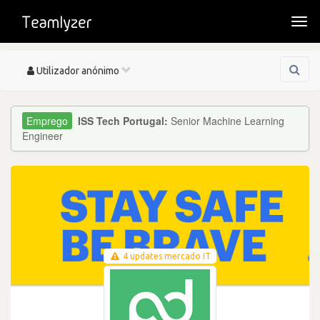
Togg
navi
Toggle
Utilizador anónimo
navigation
ISS Tech Portugal:
Senior Machine Learning
Engineer
4 updates mercado IT