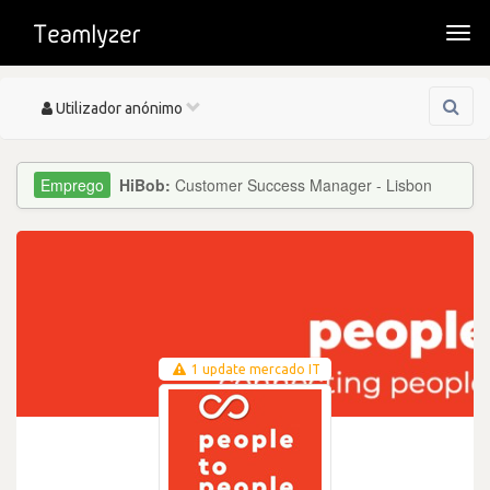
Togg
navi
Toggle
Utilizador anónimo
navigation
HiBob:
Customer Success Manager - Lisbon
1 update mercado IT