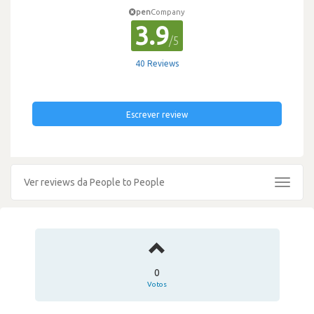
pen
Company
3.9
/5
40 Reviews
Escrever review
Ver reviews da People to People
Toggle
navigat
0
Votos