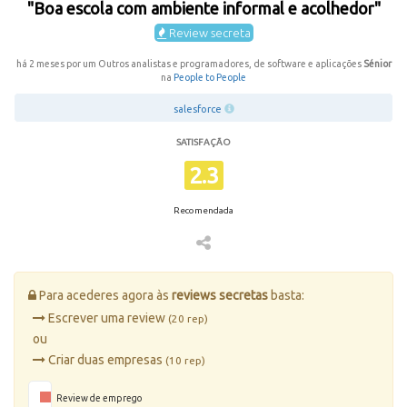
"Boa escola com ambiente informal e acolhedor"
Review secreta
há 2 meses por um Outros analistas e programadores, de software e aplicações
Sénior
na
People to People
salesforce
SATISFAÇÃO
2.3
Recomendada
Para acederes agora às
reviews secretas
basta:
Escrever uma review
(20 rep)
ou
Criar duas empresas
(10 rep)
Review de emprego