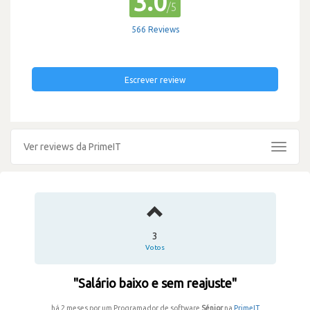
3.0
/5
566 Reviews
Escrever review
Ver reviews da PrimeIT
Toggle
navigat
3
Votos
"Salário baixo e sem reajuste"
há 2 meses por um Programador de software
Sénior
na
PrimeIT