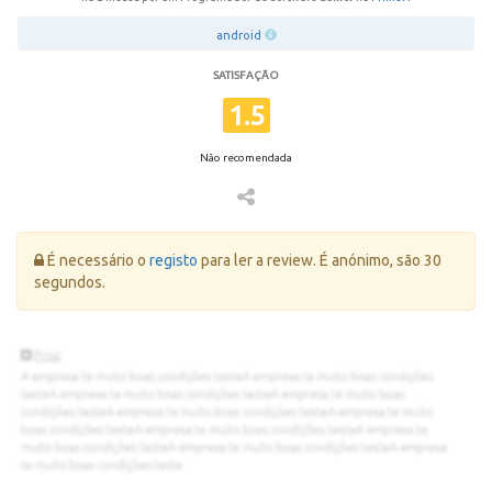
android
SATISFAÇÃO
1.5
Não recomendada
Erro:
É necessário o
registo
para ler a review. É anónimo, são 30
segundos.