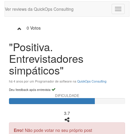
Ver reviews da QuickOps Consulting
Toggle
navigati
0
Votos
"Positiva.
Entrevistadores
simpáticos"
há 4 anos por um Programador de software na
QuickOps Consulting
Deu feedback após entrevista
DIFICULDADE
3.7
Erro!
Não pode votar no seu próprio post