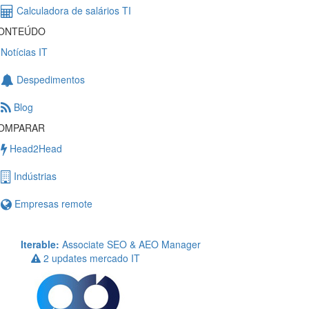
Calculadora de salários TI
ONTEÚDO
Notícias IT
Despedimentos
Blog
OMPARAR
Head2Head
Indústrias
Empresas remote
Iterable:
Associate SEO & AEO Manager
2 updates mercado IT