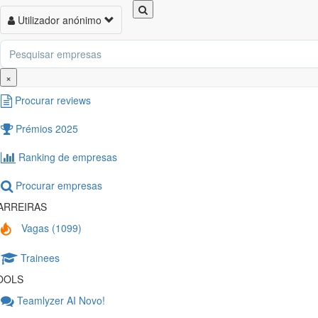
Toggle
Utilizador anónimo
Toggl
navigation
naviga
XPLORAR
Nova review
×
Procurar reviews
Prémios 2025
Ranking de empresas
Procurar empresas
ARREIRAS
Vagas (1099)
Trainees
OOLS
Teamlyzer AI
Novo!