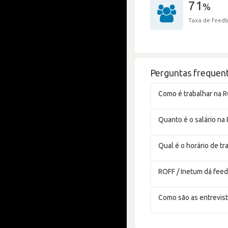
71
%
Taxa de feedb
Perguntas frequen
Como é trabalhar na R
Quanto é o salário na
Qual é o horário de t
ROFF / Inetum dá fee
Como são as entrevist