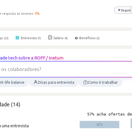
★
Seguir
e resposta às reviews:
0
%
go
Entrevista
Salário
Benefícios
(22)
(7)
(4)
(2)
ade tech sobre a ROFF / Inetum
?
s
e
r
o
s
c
o
l
a
b
o
r
a
d
o
k-life balance
Dicas para entrevista
Como é trabalhar
dade (14)
a uma entrevista