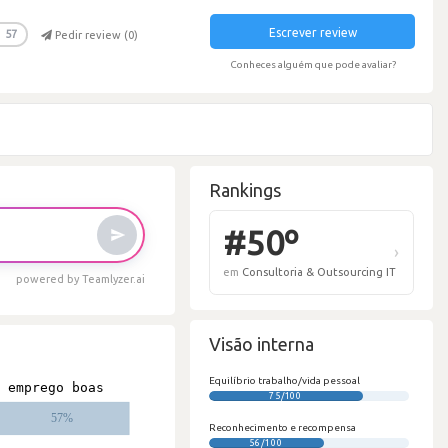
Escrever review
57
Pedir review (
0
)
Conheces alguém que pode avaliar?
Rankings
powered by Teamlyzer.ai
Visão interna
#
Equilíbrio trabalho/vida pessoal
75/100
em
C
Reconhecimento e recompensa
56/100