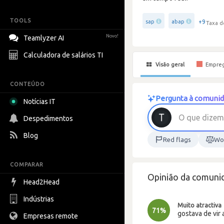
TOOLS
+9
sap
abap
Taxa d
Novo!
Teamlyzer AI
Calculadora de salários TI
Visão geral
Empre
CONTEÚDO
Pergunta à comunid
Notícias IT
O
q
u
e
d
i
z
e
m
Despedimentos
Blog
Red flags
Wor
COMPARAR
Opinião da comuni
Head2Head
Indústrias
Muito atractiva
71%
gostava de vir 
Empresas remote