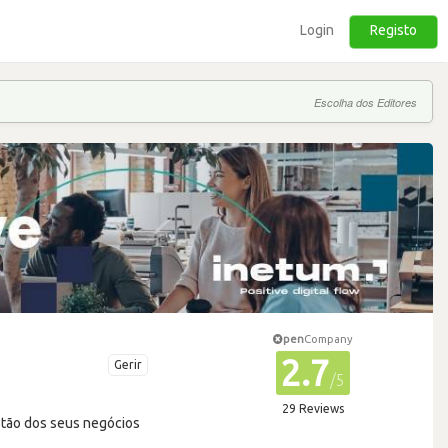
Login
Registo
Escolha dos Editores
pen
Company
2.7
Gerir
/5
29 Reviews
estão dos seus negócios