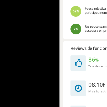
Pouco selectiva
57%
participou nu
Faz pouco spam
7%
associa a emp
Reviews de funcion
86
%
Taxa de rec
08:10
h
Nº de horas 