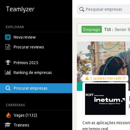
EXPLORAR
TUI :
Senior 
Nova review
Procurar reviews
Prémios 2025
Ranking de empresas
3 updates mercado IT
Procurar empresas
CARREIRAS
Vagas (1132)
Com as aplicações mission 
Trainees
em tempo real.