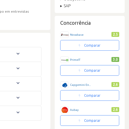
SAP
po em entrevistas
Concorrência
2.5
Novabase
Comparar
3.0
PrimeIT
Comparar
2.6
Capgemini En...
Comparar
2.6
Aubay
Comparar