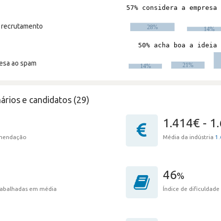
m recrutamento
resa ao spam
ários e candidatos (29)
1.414€ - 1
omendação
Média da indústria
1.
46
%
trabalhadas em média
Índice de dificuldade