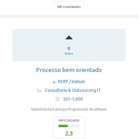
628 visualizações
0
Votos
Processo bem orientado
ROFF / Inetum
·
Consultoria & Outsourcing IT
·
501-1,000
Submetido há 5 anos
por Programador de software
DIFICULDADE
2.3