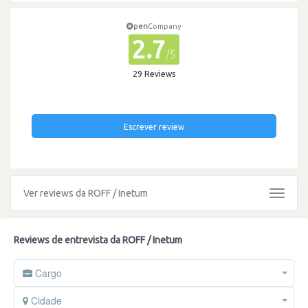
pen
Company
2.7
/5
29 Reviews
Escrever review
Ver reviews da ROFF / Inetum
Toggle
navigat
Reviews de entrevista da ROFF / Inetum
Cargo
Cidade