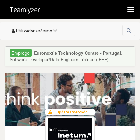
Togg
navi
Toggle
Utilizador anónimo
navigation
Euronext's Technology Centre - Portugal:
Software Developer/Data Engineer Trainee (IEFP)
3 updates mercado IT