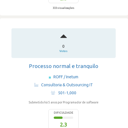
333 visualizações
0
Votos
Processo normal e tranquilo
ROFF / Inetum
·
Consultoria & Outsourcing IT
·
501-1,000
Submetido há 5 anos
por Programador de software
DIFICULDADE
2.3