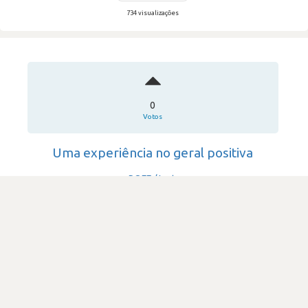
734 visualizações
0
Votos
Uma experiência no geral positiva
ROFF / Inetum
·
Consultoria & Outsourcing IT
·
501-1,000
Submetido há 6 anos
por Programador de software
DIFICULDADE
2.3