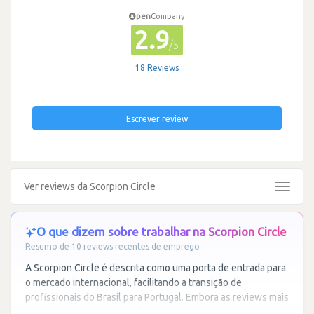
pen
Company
2.9
/5
18 Reviews
Escrever review
Ver reviews da Scorpion Circle
Toggle
navigat
O que dizem sobre trabalhar na Scorpion Circle
Resumo de 10 reviews recentes de emprego
A Scorpion Circle é descrita como uma porta de entrada para
o mercado internacional, facilitando a transição de
profissionais do Brasil para Portugal. Embora as reviews mais
antigas mencionem um ambiente
…
Ler mais