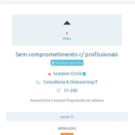
1
Votos
Sem comprometimento c/ profissionais
Review secreta
Scorpion Circle
·
Consultoria & Outsourcing IT
·
51-200
Submetido há 3 anos
por Programador de software
scrum
SATISFAÇÃO