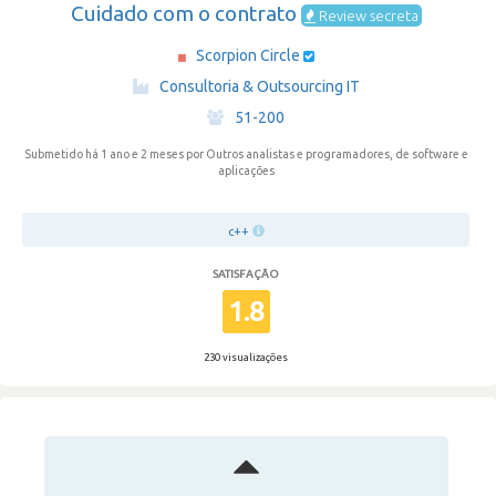
Cuidado com o contrato
Review secreta
Scorpion Circle
·
Consultoria & Outsourcing IT
·
51-200
Submetido há 1 ano e 2 meses
por Outros analistas e programadores, de software e
aplicações
c++
SATISFAÇÃO
1.8
230 visualizações