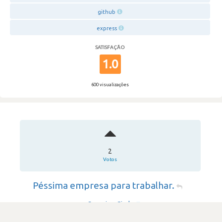
github
express
SATISFAÇÃO
1.0
600 visualizações
2
Votos
Péssima empresa para trabalhar.
Scorpion Circle
·
Consultoria & Outsourcing IT