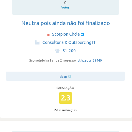
0
Votos
Neutra pois ainda não foi finalizado
Scorpion Circle
·
Consultoria & Outsourcing IT
·
51-200
Submetido há 1 ano e 2 meses por
utilizador_59440
abap
SATISFAÇÃO
2.3
229 visualizações