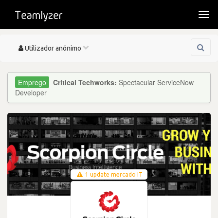
Togg
navi
Toggle
Utilizador anónimo
navigation
Critical Techworks:
Spectacular ServiceNow
Developer
1 update mercado IT