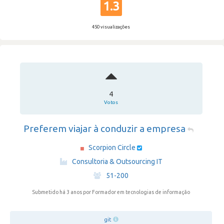
1.3
450 visualizações
4
Votos
Preferem viajar à conduzir a empresa
Scorpion Circle
·
Consultoria & Outsourcing IT
·
51-200
Submetido há 3 anos
por Formador em tecnologias de informação
git