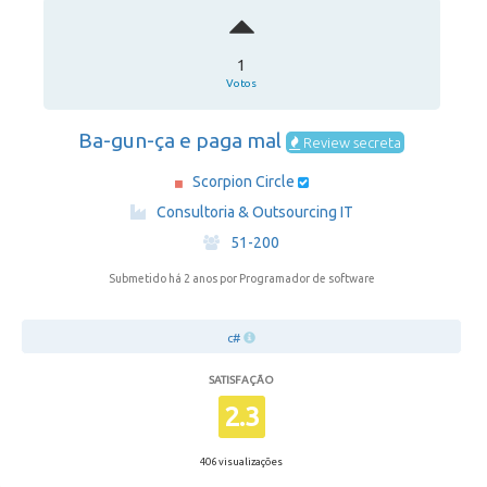
1
Votos
Ba-gun-ça e paga mal
Review secreta
Scorpion Circle
·
Consultoria & Outsourcing IT
·
51-200
Submetido há 2 anos
por Programador de software
c#
SATISFAÇÃO
2.3
406 visualizações