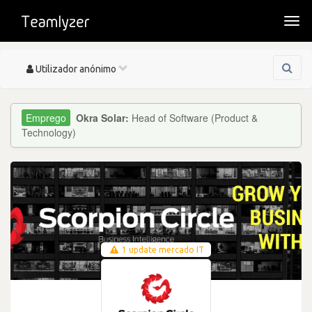
Togg
navi
Toggle
Utilizador anónimo
navigation
Okra Solar:
Head of Software (Product &
Technology)
1 update mercado IT