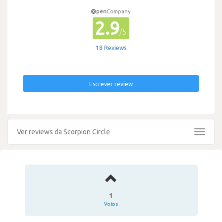
pen
Company
2.9
/5
18 Reviews
Escrever review
Ver reviews da Scorpion Circle
Toggle
navigat
1
Votos