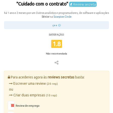
"Cuidado com o contrato"
Review secreta
há 1 ano e 2 meses por um Outros analistas e programadores, de software e aplicações
Sénior
na
Scorpion Circle
c++
SATISFAÇÃO
1.8
Não recomendada
Para acederes agora às
reviews secretas
basta:
Escrever uma review
(20 rep)
ou
Criar duas empresas
(10 rep)
Review de emprego