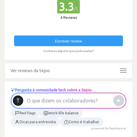
3.3
/5
4 Reviews
Escrever review
Conheces alguém que pode avaliar?
Ver reviews da Sepio
Toggle
navigat
Pergunta à comunidade tech sobre a Sepio
O
q
u
e
d
i
z
e
m
o
s
c
o
l
a
b
o
r
a
d
o
r
e
s
?
Red flags
Work-life balance
Dicas para entrevista
Como é trabalhar
powered by Teamlyzer.ai