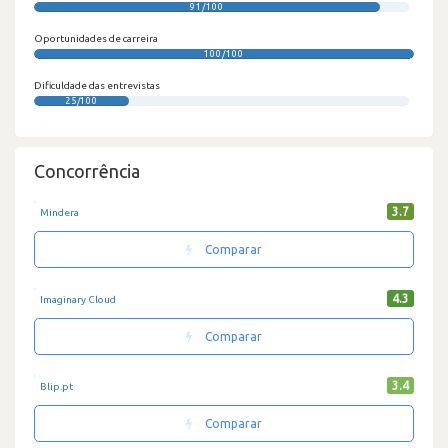
91/100
Oportunidades de carreira
100/100
Dificuldade das entrevistas
25/100
Concorrência
3.7
Mindera
Comparar
4.3
Imaginary Cloud
Comparar
3.4
Blip.pt
Comparar