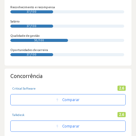
Reconhecimento e recompensa
37/100
Salário
37/100
Qualidade de gestão
50/100
Oportunidades de carreira
37/100
Concorrência
2.6
Critical Software
Comparar
2.6
Talkdesk
Comparar