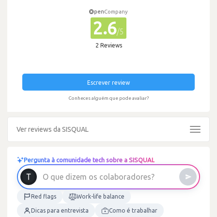
pen
Company
2.6
/5
2 Reviews
Escrever review
Conheces alguém que pode avaliar?
Ver reviews da SISQUAL
Toggle
navigat
Pergunta à comunidade tech sobre a SISQUAL
O
q
u
e
d
i
z
e
m
o
s
c
o
l
a
b
o
r
a
d
o
r
e
s
?
Red flags
Work-life balance
Dicas para entrevista
Como é trabalhar