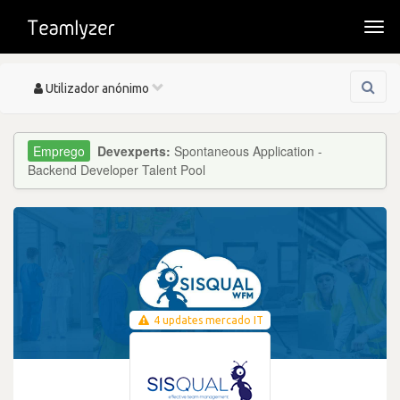
Togg
navi
Toggle
Utilizador anónimo
navigation
Devexperts:
Spontaneous Application -
Backend Developer Talent Pool
4 updates mercado IT