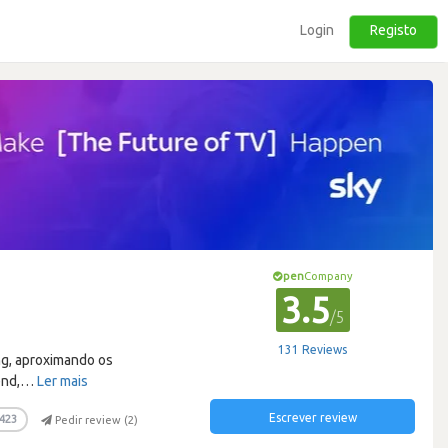
Login
Registo
pen
Company
3.5
/5
131 Reviews
ng, aproximando os
end,
…
Ler mais
Escrever review
423
Pedir review (
2
)