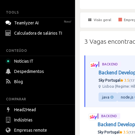
TOOLS
Visão geral
Empre
Novo!
Teamlyzer AI
Calculadora de salários TI
3 Vagas encontrad
CONTEÚDO
Notícias IT
BACKEND
Despedimentos
Backend Develo
Sky Portugal
3.5
13
Blog
Lisboa (Regime: Hí
java
node.js
COMPARAR
Head2Head
BACKEND
Indústrias
Backend Develop
Empresas remote
Sky Portugal
3.5
131