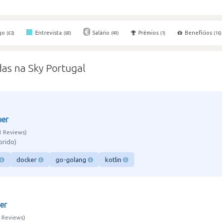
go
Entrevista
Salário
Prémios
Benefícios
(63)
(68)
(49)
(1)
(16)
as na Sky Portugal
per
1 Reviews
brido)
docker
go-golang
kotlin
er
 Reviews