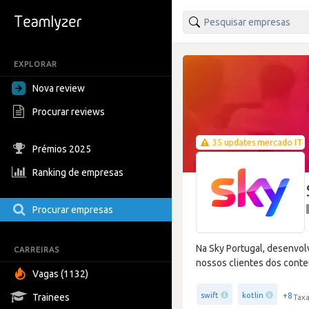
EXPLORAR
Nova review
Procurar reviews
35 updates mercado IT
Prémios 2025
Ranking de empresas
Procurar empresas
Na Sky Portugal, desenvol
CARREIRAS
nossos clientes dos conte
Vagas (1132)
+8
swift
kotlin
Trainees
Taxa