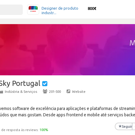
Designer de produto
800€
industr...
Sky Portugal
Indústria & Serviços
·
201-500
·
Website
vemos software de excelência para aplicações e plataformas de streami
údos que mais gostam. Desde apps frontend e mobile até serviços back
★
Seguir
 de resposta às reviews:
100
%